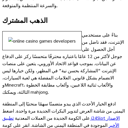
والسرعة المنتظمة والمتوقعة.
الذهب المشترك
بناءً على مستخدمي
الإنترنت، فقد ناضل من
أجل الحصول على
جوجل لأكثر من 12 عامًا باعتباره محترفًا متحمسًا ركز على الدفاع
عن البيانات. بموجب قواعد الاتحاد الأوروبي، يتعين على منصات
الإنترنت “المشاركة بحسن نية” في المظهر، ولكن خيارها ليس
الانضمام بشكل قانوني. العلامات المفضلة هي لعبة السيارات،
وMinecraft، والألعاب ثنائية اللاعبين، وألعاب مطابقة الخطوة
الثالثة، ويمكنك mahjong.
ادفع الخيار الأحدث الذي يبدو متضمنًا سهمًا منحنيًا إلى المنطقة
اليمنى من شاشة العرض لتدوير البكرات الجديدة مرة واحدة. اضغط
على الكومة الجديدة من العملات المعدنية
تطبيق i24Slot الإصدار
الأخير
الموجودة في المنطقة اليمنى من الشاشة. انقر على كومة