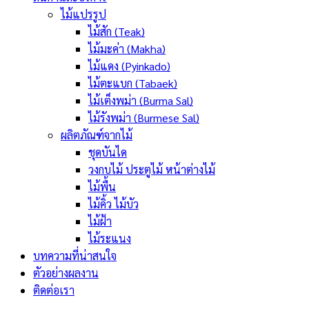
ไม้แปรรูป
ไม้สัก (Teak)
ไม้มะค่า (Makha)
ไม้แดง (Pyinkado)
ไม้ตะแบก (Tabaek)
ไม้เต็งพม่า (Burma Sal)
ไม้รังพม่า (Burmese Sal)
ผลิตภัณฑ์จากไม้
ชุดบันได
วงกบไม้ ประตูไม้ หน้าต่างไม้
ไม้พื้น
ไม้คิ้ว ไม้บัว
ไม้ฝ้า
ไม้ระแนง
บทความที่น่าสนใจ
ตัวอย่างผลงาน
ติดต่อเรา