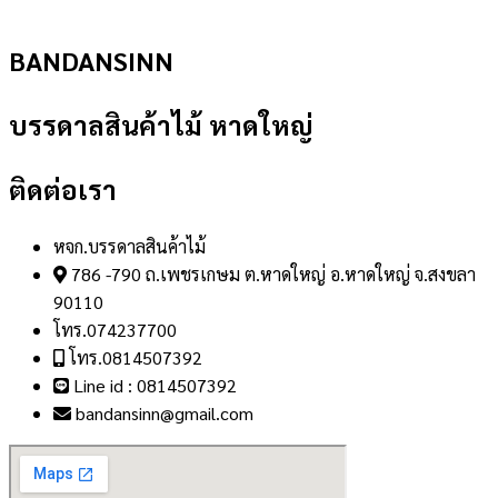
BANDANSINN
บรรดาลสินค้าไม้ หาดใหญ่
ติดต่อเรา
หจก.บรรดาลสินค้าไม้
786 -790 ถ.เพชรเกษม ต.หาดใหญ่ อ.หาดใหญ่ จ.สงขลา
90110
โทร.074237700
โทร.0814507392
Line id : 0814507392
bandansinn@gmail.com