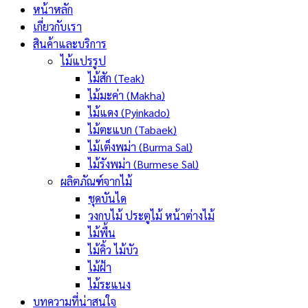
หน้าหลัก
เกี่ยวกับเรา
สินค้าและบริการ
ไม้แปรรูป
ไม้สัก (Teak)
ไม้มะค่า (Makha)
ไม้แดง (Pyinkado)
ไม้ตะแบก (Tabaek)
ไม้เต็งพม่า (Burma Sal)
ไม้รังพม่า (Burmese Sal)
ผลิตภัณฑ์จากไม้
ชุดบันได
วงกบไม้ ประตูไม้ หน้าต่างไม้
ไม้พื้น
ไม้คิ้ว ไม้บัว
ไม้ฝ้า
ไม้ระแนง
บทความที่น่าสนใจ