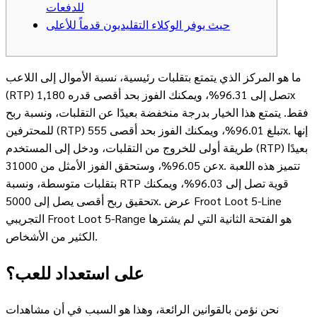
للدفعات
حيث يوفر الوكلاء التقليديون قدماً للأعلى
ما هو المركز الذي يتمتع بتقلبات رئيسية، نسبة الأموال إلى اللاعب
(RTP) تصل إلى 96.31%، ويمكنك الفوز بحد أقصى قدره 1,180x
فقط. يتمتع هذا الخيار بدرجة منخفضة بعيدًا عن التقلبات، ونسبة ربح
للمحترفين (RTP) تبلغ 96.01%، ويمكنك الفوز بحد أقصى 555x. إنها
طريقة أولى للخروج من التقلبات، ودخل إلى المستخدم (RTP) بعيدًا
عن 96.05%، وستحقق الفوز الأمثل من 31000x. تتميز هذه اللعبة
بتقلبات متوسطة، ونسبة RTP قوية تصل إلى 96.03%، ويمكنك
عرض Froot Loot 5-Line
تحقيق ربح أقصى يصل إلى 5000x.
التجريبي Froot Loot 5-Range هو الفتحة الثانية التي لم يشترها
الكثير من الأشخاص.
على استعداد للعب؟
نحن نؤمن بالقوانين الرائعة، وهذا هو السبب في أن مشاهدات