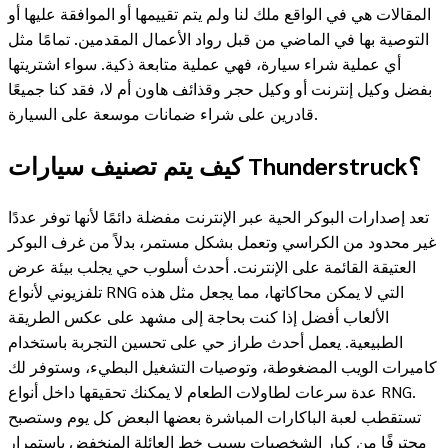
المقالات هي في الواقع ملك لنا ولم يتم تقييمها أو الموافقة عليها أو
التوصية بها في الماضي من قبل رواد الأعمال المقدمين. تمامًا مثل
أي عملية شراء سيارة، فهي عملية متابعة ذكية. سواء اشتريتها
بفضل وكيل إنترنت أو وكيل حجر وقذائف هاون أم لا، فقد كنا جميعًا
قادرين على شراء ضمانات موسعة على السيارة.
كيف يتم تصنيف سيارات Thunderstruck؟
تعد إصدارات البوكر الحية عبر الإنترنت مفضلة دائمًا لأنها توفر عددًا
غير محدود من الكراسي وتعمل بشكل مستمر، بدلاً من غرف البوكر
العتيقة القائمة على الإنترنت. أحدث أسلوب حي يجلب بيئة عرض
تلفزيوني لأنواع RNG التي لا يمكن محاكاتها، مما يجعل مثل هذه
الألعاب أفضل إذا كنت بحاجة إلى مشهد على عكس الطريقة
الطبيعية. يعمل أحدث طراز حي على تحسين التجربة باستخدام
كاميرات الويب المضغوطة، وتوصيات التشغيل البطيء، وستوفر لك
عدة سرعات لطاولات الطعام لا يمكنك تحقيقها داخل أنواع RNG.
تستقطب لعبة الباكارات المباشرة بعضها البعض كل يوم وستصبح
محترفًا من كبار الشخصيات بسبب خط العائلة المنخفض باستمرار