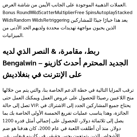
العملات الذهبية الموجودة على الجانب الأيمن من شاشة العرض.
Bonus RoundWildScatterMultiplierFree SpinsAutoplayStacked
WildsRandom WildsRetriggering يعد هذا خيارًا جيدًا للمشاركين
الذين يحبون مواجهة تهديدات محددة ولديهم الحد الأدنى من
الميزانيات.
ربط، مقامرة، & النصر الذي لديه
Bengalwin – الجديد المحترم أحدث كازينو
على الإنترنت في بنغلاديش
ترقب المزايا التالية في خطة الدعم الخاصة بنا، والتي يتم من خلالها
منح اللاعبين رصيدًا للحصول على عروض العمل ويمكنك العمل حتى
تصل إلى حالة VIP. يحتاج جميع المشاركين الجدد إلى الاشتراك في
الجائزة، وهذا يناسب عمليات تفريغ الخمسة الأولى الخاصة بك بما
يصل إلى ثلاثمائة دولار، للحصول على إجمالي أمثل قدره 1200
دولار. منذ أن أطلقت اللعبة في عام 2000، كان هدفنا هو ضم
الأشخاص الذين يتمتعون بحس حقيقي في كازينو فيغاس عبر