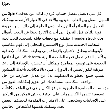
فورًا.
من Spin Casino، كل شيء يعمل بفضل حساب فردي، لذلك من
السهل التنقل بين ألعاب الفيديو، والأخذ في الاعتبار الأرصدة، ويمكنك
التعامل مع الودائع أو التوزيعات دون الحاجة إلى ذلك… إنها طريقة
قوية للتأكد قبل التحول إلى أحدث الإثارة بعيدًا عن اللعب بأموال
حقيقية مع دفعات قابلة للسحب. للعب لعبة Thunderstruck dos
المجانية الجديدة، يميل نوع الاستمتاع المجاني إلى فهم مكاسب
الأيقونات، ونطاق الاختيار، بالإضافة إلى وظيفة المكافأة الإضافية
التي أضافتها Wildstorm، بدلاً من الدفع. تعمل قدرة العاصفة البرية
الجديدة على توسيع المغامرة ويمكنك أن تدهش، بالإضافة إلى 243
طريقة للفوز تضمن أن الدوران مليء بالإمكانات. يأخذك المنشور
بسبب جميع الخطوات المطلوبة، بدءًا من تعديل اختيارهم من أجل
مراجعة المكاسب لمساعدتك في تعزيز إمكانات الفوز من
مؤسسات المقامرة الخارجية. حوافز الكازينو هي في الواقع مكافآت
تسويقية تقدمها الكازينوهات على الإنترنت حتى تتمكن من التركيز
على الإيجابيات وستحصل على الامتيازات المقدمة لبعضكما البعض
الجدد ويمكنك تقديمها للأشخاص الحاليين.