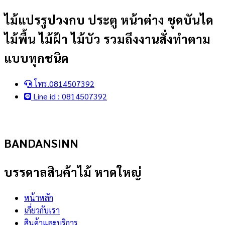
Skip
ไม้แปรรูปวงกบ ประตู หน้าต่าง ชุดบันได
to
ไม้พื้น ไม้ฝ้า ไม้บัว รวมถึงงานสั่งทำตาม
content
แบบทุกชนิด
โทร.0814507392
Line id : 0814507392
BANDANSINN
บรรดาลสินค้าไม้ หาดใหญ่
หน้าหลัก
เกี่ยวกับเรา
สินค้าและบริการ