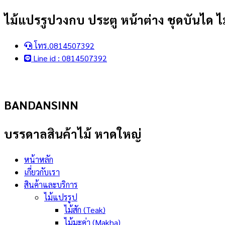
Skip
ไม้แปรรูปวงกบ ประตู หน้าต่าง ชุดบันได ไม
to
content
โทร.0814507392
Line id : 0814507392
BANDANSINN
บรรดาลสินค้าไม้ หาดใหญ่
หน้าหลัก
เกี่ยวกับเรา
สินค้าและบริการ
ไม้แปรรูป
ไม้สัก (Teak)
ไม้มะค่า (Makha)