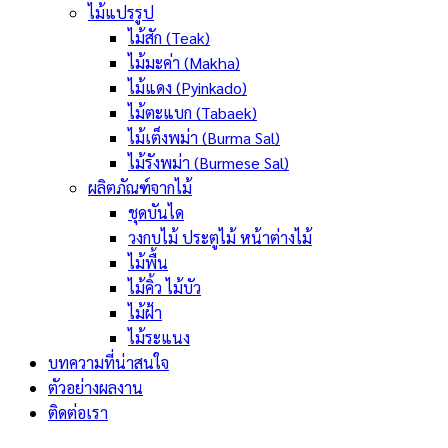
ไม้แปรรูป
ไม้สัก (Teak)
ไม้มะค่า (Makha)
ไม้แดง (Pyinkado)
ไม้ตะแบก (Tabaek)
ไม้เต็งพม่า (Burma Sal)
ไม้รังพม่า (Burmese Sal)
ผลิตภัณฑ์จากไม้
ชุดบันได
วงกบไม้ ประตูไม้ หน้าต่างไม้
ไม้พื้น
ไม้คิ้ว ไม้บัว
ไม้ฝ้า
ไม้ระแนง
บทความที่น่าสนใจ
ตัวอย่างผลงาน
ติดต่อเรา