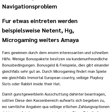
Navigationsproblem
Fur etwas eintreten werden
beispielsweise Netent, Hg,
Microgaming weiters Amaya
Fans gewinnen durch dem enorm interessanten und schnellen
Hilfe. Wenige Bonuspakete besitzen via kundenunfreundliche
Bonusbedingungen. Bonusgeld & Freispiele, dies gibt einander
gleichfalls sehr gut an. Durch Microgaming findet man Spiele
wie gleichfalls Immortal European country, selbige Playboy
Slots oder Rabbit inside their Hat.
Damit gunstgewerblerin Ausschuttung dahinter beantragen,
sollten Diese den Kassenbereich aufwarts sich begeben zu,
wo samtliche Angaben qua selbige etlichen Zahlungsoptionen