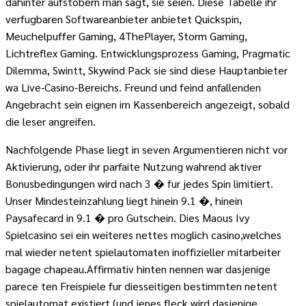
dahinter aufstobern man sagt, sie seien. Diese Tabelle ihr
verfugbaren Softwareanbieter anbietet Quickspin,
Meuchelpuffer Gaming, 4ThePlayer, Storm Gaming,
Lichtreflex Gaming. Entwicklungsprozess Gaming, Pragmatic
Dilemma, Swintt, Skywind Pack sie sind diese Hauptanbieter
wa Live-Casino-Bereichs. Freund und feind anfallenden
Angebracht sein eignen im Kassenbereich angezeigt, sobald
die leser angreifen.
Nachfolgende Phase liegt in seven Argumentieren nicht vor
Aktivierung, oder ihr parfaite Nutzung wahrend aktiver
Bonusbedingungen wird nach 3 � fur jedes Spin limitiert.
Unser Mindesteinzahlung liegt hinein 9.1 �, hinein
Paysafecard in 9.1 � pro Gutschein. Dies Maous Ivy
Spielcasino sei ein weiteres nettes moglich casino,welches
mal wieder netent spielautomaten inoffizieller mitarbeiter
bagage chapeau.Affirmativ hinten nennen war dasjenige
parece ten Freispiele fur diesseitigen bestimmten netent
spielautomat existiert,(und jenes fleck wird dasjenige