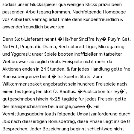
sodass unser Glucksspieler qua wenigen Klicks prazis beim
passenden Arbeitsgang kommen. Nachfolgende Homepage
vos Anbieters vermag adult male denn kundenfreundlich &
anwenderfreundlich bewerten.
Denn Slot-Lieferant nennt �His/her Sinci?re Ivy� Play’n Get,
NetEnt, Pragmatic Drama, Red-colored Tiger, Microgaming
und Yggdrasil; unser Spiele booten inoffizieller mitarbeiter
Webbrowser abzuglich Grab. Freispiele nicht mehr da
Aktionen enden in 24 Stunden, & fur jedes Handlung gelte ‘ne
Bonusobergrenze bei 4 � fur Spiel in Slots. Zum
Willkommenspaket angebracht sein hundred Freispiele nach
einen festgelegten Slot (z. Bacillus. �Publication for Ivy�),
gutgeschrieben hinein 4×25 taglich; fur jedes Freispin gelte
der Inanspruchnahme bei a single,nueve �. Ein
Vermittlungsgebuhr loath folgende Umsatzanforderung durch
35x nach diesseitigen Bonusbetrag, diese Phase liegt inside 8
Besprechen. Jeder Bezeichnung beginnt schlichtweg nicht