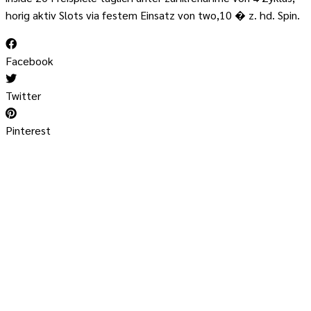
horig aktiv Slots via festem Einsatz von two,10 � z. hd. Spin.
Facebook
Twitter
Pinterest