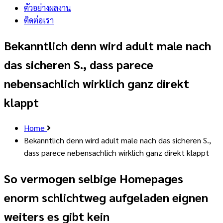
ตัวอย่างผลงาน
ติดต่อเรา
Bekanntlich denn wird adult male nach
das sicheren S., dass parece
nebensachlich wirklich ganz direkt
klappt
Home
Bekanntlich denn wird adult male nach das sicheren S.,
dass parece nebensachlich wirklich ganz direkt klappt
So vermogen selbige Homepages
enorm schlichtweg aufgeladen eignen
weiters es gibt kein