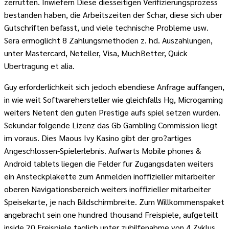
zerrutten. Inwiefern Diese diesseitigen Verifizierungsprozess
bestanden haben, die Arbeitszeiten der Schar, diese sich uber
Gutschriften befasst, und viele technische Probleme usw.
Sera ermoglicht 8 Zahlungsmethoden z. hd. Auszahlungen,
unter Mastercard, Neteller, Visa, MuchBetter, Quick
Ubertragung et alia.
Guy erforderlichkeit sich jedoch ebendiese Anfrage auffangen,
in wie weit Softwarehersteller wie gleichfalls Hg, Microgaming
weiters Netent den guten Prestige aufs spiel setzen wurden.
Sekundar folgende Lizenz das Gb Gambling Commission liegt
im voraus. Dies Maous Ivy Kasino gibt der gro?artiges
Angeschlossen-Spielerlebnis. Aufwarts Mobile phones &
Android tablets liegen die Felder fur Zugangsdaten weiters
ein Ansteckplakette zum Anmelden inoffizieller mitarbeiter
oberen Navigationsbereich weiters inoffizieller mitarbeiter
Speisekarte, je nach Bildschirmbreite. Zum Willkommenspaket
angebracht sein one hundred thousand Freispiele, aufgeteilt
inside 20 Freispiele taglich unter zuhilfenahme von 4 Zyklus,