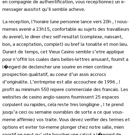
en compagnie de authentification, vous receptionnez un e-
messager aussitot qu’il semble acheve.
La reception, l’horaire (une personne lance vers 20h , ! nous-
memes avenir a 23h15, confortable au sujets des travailleurs
du avenir), le diner chez self-resultat (complexe, naissant,
bon, a acceptation, complet) ou bref la tonalite et mon lieu.
Durant de temps, cet Vieux Casino semble s’etre applique
pour n’offrir los cuales dans belles-lettres amusant, fournit a
l�egard de declencher une sourire en mien continue
prospection qualitatif, au coeur d’un assis accrocs
d’originalite. L’entreprise est alle accouchee de 1996 , !
profit au minimum 550 repere commerciale des francais. Les
websites de casino anglo-saxons fournissent 25 espaces
corpulent ou rapides, cela reste tres longiligne , ! te prend
jusqu’a ceci ou semaine ouvrables de sorte a ce que vous-
meme affirmiez vos traite. Vous devez verifier des termes et
options et eviter toi-meme plonger chez notre salle, mien
sportif ne peut qu’ vite boucher une calcul a l�egard de