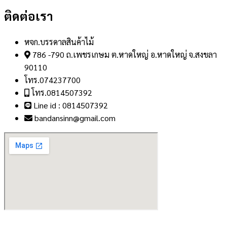
ติดต่อเรา
หจก.บรรดาลสินค้าไม้
786 -790 ถ.เพชรเกษม ต.หาดใหญ่ อ.หาดใหญ่ จ.สงขลา
90110
โทร.074237700
โทร.0814507392
Line id : 0814507392
bandansinn@gmail.com