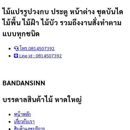
Skip
ไม้แปรรูปวงกบ ประตู หน้าต่าง ชุดบันได
to
ไม้พื้น ไม้ฝ้า ไม้บัว รวมถึงงานสั่งทำตาม
content
แบบทุกชนิด
โทร.0814507392
Line id : 0814507392
BANDANSINN
บรรดาลสินค้าไม้ หาดใหญ่
หน้าหลัก
เกี่ยวกับเรา
สินค้าและบริการ