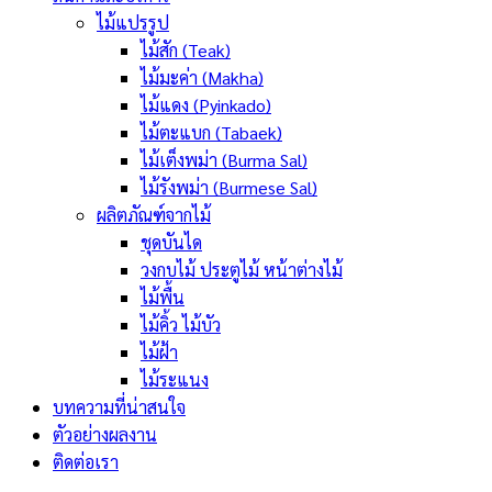
ไม้แปรรูป
ไม้สัก (Teak)
ไม้มะค่า (Makha)
ไม้แดง (Pyinkado)
ไม้ตะแบก (Tabaek)
ไม้เต็งพม่า (Burma Sal)
ไม้รังพม่า (Burmese Sal)
ผลิตภัณฑ์จากไม้
ชุดบันได
วงกบไม้ ประตูไม้ หน้าต่างไม้
ไม้พื้น
ไม้คิ้ว ไม้บัว
ไม้ฝ้า
ไม้ระแนง
บทความที่น่าสนใจ
ตัวอย่างผลงาน
ติดต่อเรา