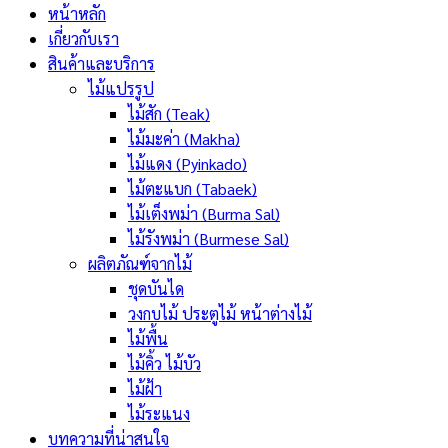
หน้าหลัก
เกี่ยวกับเรา
สินค้าและบริการ
ไม้แปรรูป
ไม้สัก (Teak)
ไม้มะค่า (Makha)
ไม้แดง (Pyinkado)
ไม้ตะแบก (Tabaek)
ไม้เต็งพม่า (Burma Sal)
ไม้รังพม่า (Burmese Sal)
ผลิตภัณฑ์จากไม้
ชุดบันได
วงกบไม้ ประตูไม้ หน้าต่างไม้
ไม้พื้น
ไม้คิ้ว ไม้บัว
ไม้ฝ้า
ไม้ระแนง
บทความที่น่าสนใจ