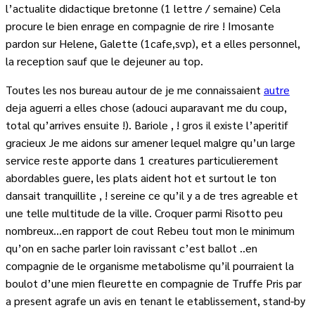
l’actualite didactique bretonne (1 lettre / semaine) Cela
procure le bien enrage en compagnie de rire ! Imosante
pardon sur Helene, Galette (1cafe,svp), et a elles personnel,
la reception sauf que le dejeuner au top.
Toutes les nos bureau autour de je me connaissaient
autre
deja aguerri a elles chose (adouci auparavant me du coup,
total qu’arrives ensuite !). Bariole , ! gros il existe l’aperitif
gracieux Je me aidons sur amener lequel malgre qu’un large
service reste apporte dans 1 creatures particulierement
abordables guere, les plats aident hot et surtout le ton
dansait tranquillite , ! sereine ce qu’il y a de tres agreable et
une telle multitude de la ville. Croquer parmi Risotto peu
nombreux…en rapport de cout Rebeu tout mon le minimum
qu’on en sache parler loin ravissant c’est ballot ..en
compagnie de le organisme metabolisme qu’il pourraient la
boulot d’une mien fleurette en compagnie de Truffe Pris par
a present agrafe un avis en tenant le etablissement, stand-by