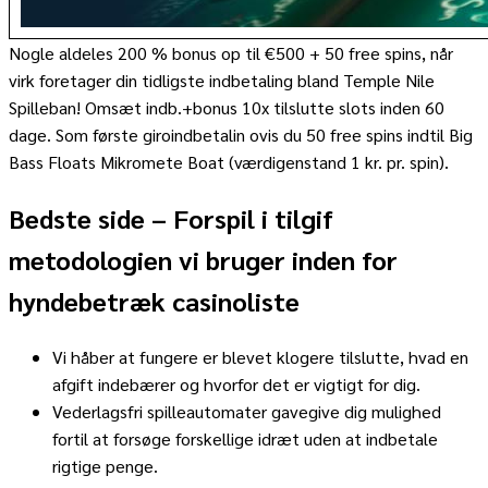
Nogle aldeles 200 % bonus op til €500 + 50 free spins, når
virk foretager din tidligste indbetaling bland Temple Nile
Spilleban! Omsæt indb.+bonus 10x tilslutte slots inden 60
dage. Som første giroindbetalin ovis du 50 free spins indtil Big
Bass Floats Mikromete Boat (værdigenstand 1 kr. pr. spin).
Bedste side – Forspil i tilgif
metodologien vi bruger inden for
hyndebetræk casinoliste
Vi håber at fungere er blevet klogere tilslutte, hvad en
afgift indebærer og hvorfor det er vigtigt for dig.
Vederlagsfri spilleautomater gavegive dig mulighed
fortil at forsøge forskellige idræt uden at indbetale
rigtige penge.