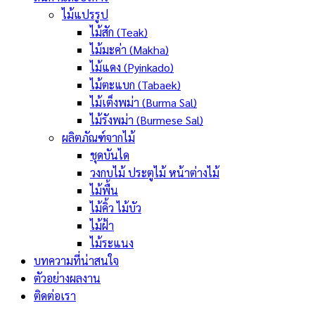
ไม้แปรรูป
ไม้สัก (Teak)
ไม้มะค่า (Makha)
ไม้แดง (Pyinkado)
ไม้ตะแบก (Tabaek)
ไม้เต็งพม่า (Burma Sal)
ไม้รังพม่า (Burmese Sal)
ผลิตภัณฑ์จากไม้
ชุดบันได
วงกบไม้ ประตูไม้ หน้าต่างไม้
ไม้พื้น
ไม้คิ้ว ไม้บัว
ไม้ฝ้า
ไม้ระแนง
บทความที่น่าสนใจ
ตัวอย่างผลงาน
ติดต่อเรา