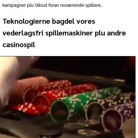
kampagner plu tilbud foran nuværende spillere.
Teknologierne bagdel vores
vederlagsfri spillemaskiner plu andre
casinospil