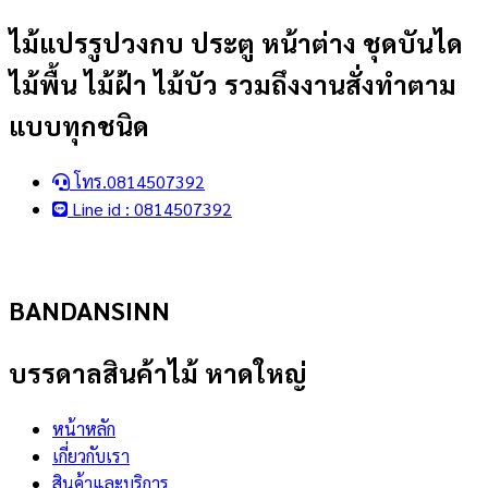
Skip
ไม้แปรรูปวงกบ ประตู หน้าต่าง ชุดบันได
to
ไม้พื้น ไม้ฝ้า ไม้บัว รวมถึงงานสั่งทำตาม
content
แบบทุกชนิด
โทร.0814507392
Line id : 0814507392
BANDANSINN
บรรดาลสินค้าไม้ หาดใหญ่
หน้าหลัก
เกี่ยวกับเรา
สินค้าและบริการ