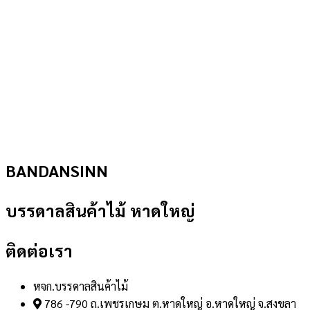
BANDANSINN
บรรดาลสินค้าไม้ หาดใหญ่
ติดต่อเรา
หจก.บรรดาลสินค้าไม้
786 -790 ถ.เพชรเกษม ต.หาดใหญ่ อ.หาดใหญ่ จ.สงขลา