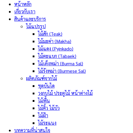
หน้าหลัก
เกี่ยวกับเรา
สินค้าและบริการ
ไม้แปรรูป
ไม้สัก (Teak)
ไม้มะค่า (Makha)
ไม้แดง (Pyinkado)
ไม้ตะแบก (Tabaek)
ไม้เต็งพม่า (Burma Sal)
ไม้รังพม่า (Burmese Sal)
ผลิตภัณฑ์จากไม้
ชุดบันได
วงกบไม้ ประตูไม้ หน้าต่างไม้
ไม้พื้น
ไม้คิ้ว ไม้บัว
ไม้ฝ้า
ไม้ระแนง
บทความที่น่าสนใจ