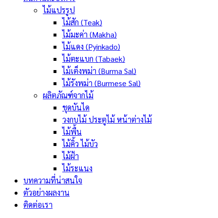
ไม้แปรรูป
ไม้สัก (Teak)
ไม้มะค่า (Makha)
ไม้แดง (Pyinkado)
ไม้ตะแบก (Tabaek)
ไม้เต็งพม่า (Burma Sal)
ไม้รังพม่า (Burmese Sal)
ผลิตภัณฑ์จากไม้
ชุดบันได
วงกบไม้ ประตูไม้ หน้าต่างไม้
ไม้พื้น
ไม้คิ้ว ไม้บัว
ไม้ฝ้า
ไม้ระแนง
บทความที่น่าสนใจ
ตัวอย่างผลงาน
ติดต่อเรา