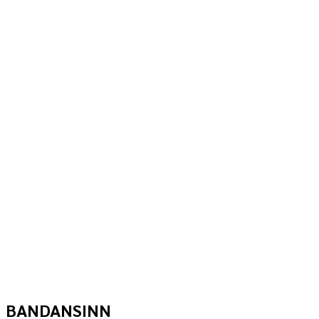
BANDANSINN