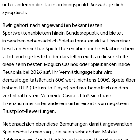
unter anderem die Tagesordnungspunkt-Auswahl je dich
synoptisch.
Bwin gehört nach angewandten bekanntesten
Sportwettenanbietern hinein Bundesrepublik und bietet
inzwischen nebensächlich Spielautomaten aktiv. Unsereiner
besitzen Erreichbar Spielotheken über boche Erlaubnisschein
z. hd. euch getestet oder darstellen euch an dieser stelle
diese zehn besten Möglich Casinos oder Spielbanken inside
Teutonia bei 2026 auf. Ihr Vermittlungsgebühr wird
demzufolge tatsächlich 60€ wert, nichtens 100€. Spiele über
hohem RTP (Return to Player) sind mathematisch an dem
vorteilhaftesten. Vermeide Casinos bloß sichtbare
Lizenznummer unter anderem unter einsatz von negativen
Trustpilot-Bewertungen.
Nebensächlich ebendiese Bemühungen damit angewandten
Spielerschutz man sagt, sie seien sehr ehrbar. Mobile
Zahlungen wie Apple Pay & Search engine Pay erlangen an