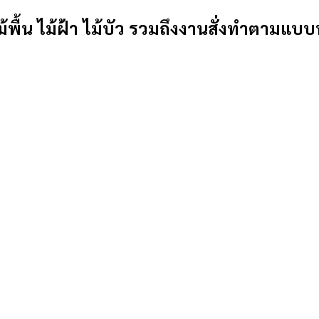
้พื้น ไม้ฝ้า ไม้บัว รวมถึงงานสั่งทำตามแบบ