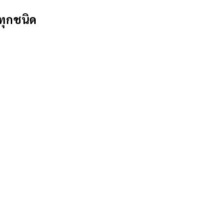
ทุกชนิด