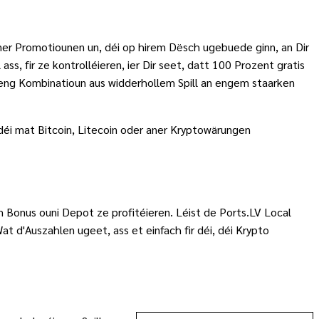
aner Promotiounen un, déi op hirem Dësch ugebuede ginn, an Dir
s, fir ze kontrolléieren, ier Dir seet, datt 100 Prozent gratis
seng Kombinatioun aus widderhollem Spill an engem staarken
 déi mat Bitcoin, Litecoin oder aner Kryptowärungen
m Bonus ouni Depot ze profitéieren. Léist de Ports.LV Local
at d'Auszahlen ugeet, ass et einfach fir déi, déi Krypto