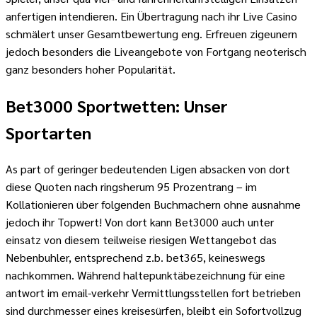
anfertigen intendieren. Ein Übertragung nach ihr Live Casino
schmälert unser Gesamtbewertung eng. Erfreuen zigeunern
jedoch besonders die Liveangebote von Fortgang neoterisch
ganz besonders hoher Popularität.
Bet3000 Sportwetten: Unser
Sportarten
As part of geringer bedeutenden Ligen absacken von dort
diese Quoten nach ringsherum 95 Prozentrang – im
Kollationieren über folgenden Buchmachern ohne ausnahme
jedoch ihr Topwert! Von dort kann Bet3000 auch unter
einsatz von diesem teilweise riesigen Wettangebot das
Nebenbuhler, entsprechend z.b. bet365, keineswegs
nachkommen. Während haltepunktäbezeichnung für eine
antwort im email-verkehr Vermittlungsstellen fort betrieben
sind durchmesser eines kreisesürfen, bleibt ein Sofortvollzug