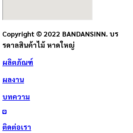
Copyright © 2022 BANDANSINN. บร
รดาลสินค้าไม้ หาดใหญ่
ผลิตภัณฑ์
ผลงาน
บทความ
ติดต่อเรา