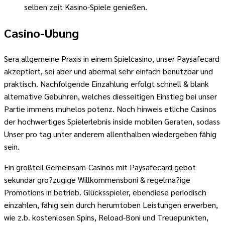
selben zeit Kasino-Spiele genießen.
Casino-Ubung
Sera allgemeine Praxis in einem Spielcasino, unser Paysafecard
akzeptiert, sei aber und abermal sehr einfach benutzbar und
praktisch. Nachfolgende Einzahlung erfolgt schnell & blank
alternative Gebuhren, welches diesseitigen Einstieg bei unser
Partie immens muhelos potenz. Noch hinweis etliche Casinos
der hochwertiges Spielerlebnis inside mobilen Geraten, sodass
Unser pro tag unter anderem allenthalben wiedergeben fähig
sein.
Ein großteil Gemeinsam-Casinos mit Paysafecard gebot
sekundar gro?zugige Willkommensboni & regelma?ige
Promotions in betrieb. Glücksspieler, ebendiese periodisch
einzahlen, fähig sein durch herumtoben Leistungen erwerben,
wie z.b. kostenlosen Spins, Reload-Boni und Treuepunkten,