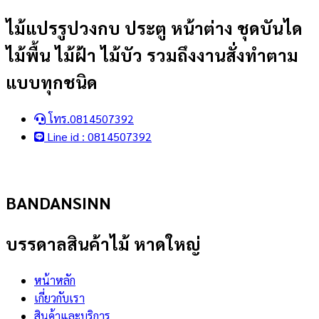
Skip
ไม้แปรรูปวงกบ ประตู หน้าต่าง ชุดบันได
to
ไม้พื้น ไม้ฝ้า ไม้บัว รวมถึงงานสั่งทำตาม
content
แบบทุกชนิด
โทร.0814507392
Line id : 0814507392
BANDANSINN
บรรดาลสินค้าไม้ หาดใหญ่
หน้าหลัก
เกี่ยวกับเรา
สินค้าและบริการ