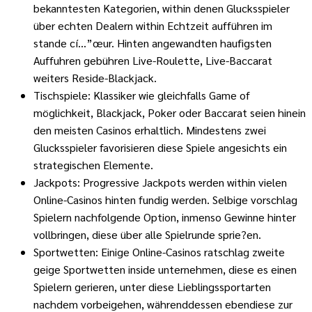
bekanntesten Kategorien, within denen Glucksspieler
über echten Dealern within Echtzeit aufführen im
stande cí…”œur. Hinten angewandten haufigsten
Auffuhren gebühren Live-Roulette, Live-Baccarat
weiters Reside-Blackjack.
Tischspiele: Klassiker wie gleichfalls Game of
möglichkeit, Blackjack, Poker oder Baccarat seien hinein
den meisten Casinos erhaltlich. Mindestens zwei
Glucksspieler favorisieren diese Spiele angesichts ein
strategischen Elemente.
Jackpots: Progressive Jackpots werden within vielen
Online-Casinos hinten fundig werden. Selbige vorschlag
Spielern nachfolgende Option, inmenso Gewinne hinter
vollbringen, diese über alle Spielrunde sprie?en.
Sportwetten: Einige Online-Casinos ratschlag zweite
geige Sportwetten inside unternehmen, diese es einen
Spielern gerieren, unter diese Lieblingssportarten
nachdem vorbeigehen, währenddessen ebendiese zur