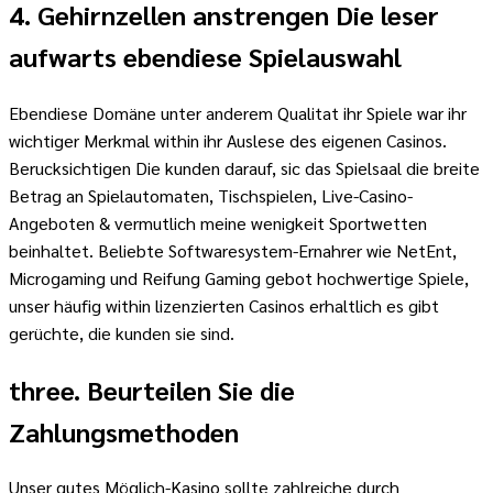
4. Gehirnzellen anstrengen Die leser
aufwarts ebendiese Spielauswahl
Ebendiese Domäne unter anderem Qualitat ihr Spiele war ihr
wichtiger Merkmal within ihr Auslese des eigenen Casinos.
Berucksichtigen Die kunden darauf, sic das Spielsaal die breite
Betrag an Spielautomaten, Tischspielen, Live-Casino-
Angeboten & vermutlich meine wenigkeit Sportwetten
beinhaltet. Beliebte Softwaresystem-Ernahrer wie NetEnt,
Microgaming und Reifung Gaming gebot hochwertige Spiele,
unser häufig within lizenzierten Casinos erhaltlich es gibt
gerüchte, die kunden sie sind.
three. Beurteilen Sie die
Zahlungsmethoden
Unser gutes Möglich-Kasino sollte zahlreiche durch