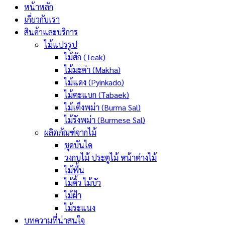
หน้าหลัก
เกี่ยวกับเรา
สินค้าและบริการ
ไม้แปรรูป
ไม้สัก (Teak)
ไม้มะค่า (Makha)
ไม้แดง (Pyinkado)
ไม้ตะแบก (Tabaek)
ไม้เต็งพม่า (Burma Sal)
ไม้รังพม่า (Burmese Sal)
ผลิตภัณฑ์จากไม้
ชุดบันได
วงกบไม้ ประตูไม้ หน้าต่างไม้
ไม้พื้น
ไม้คิ้ว ไม้บัว
ไม้ฝ้า
ไม้ระแนง
บทความที่น่าสนใจ