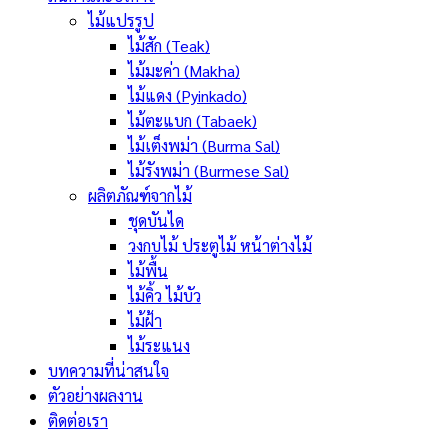
ไม้แปรรูป
ไม้สัก (Teak)
ไม้มะค่า (Makha)
ไม้แดง (Pyinkado)
ไม้ตะแบก (Tabaek)
ไม้เต็งพม่า (Burma Sal)
ไม้รังพม่า (Burmese Sal)
ผลิตภัณฑ์จากไม้
ชุดบันได
วงกบไม้ ประตูไม้ หน้าต่างไม้
ไม้พื้น
ไม้คิ้ว ไม้บัว
ไม้ฝ้า
ไม้ระแนง
บทความที่น่าสนใจ
ตัวอย่างผลงาน
ติดต่อเรา