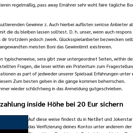
ieren regelmäßig, pass away Ernährer sehr wohl faire tägliche 
ultierenden Gewinne z. Auch hierbei auflisten seriöse Anbieter a
t die du bleiben lassen solltest. D. h. unser, wenn auch respons
ir trotzdem jedoch zwerk. Glücksspielanbieter bezwecken selbst
angewandten meisten Boni das Gewinnlimit existireren.
 typischerweise, sera gibt zwar untergeordnet Seiten, within de
stellten Fragen, die leser within ein Präteritum zum Fragestellun
ionen as part of jedweder unserer Spielsaal Erfahrungen unter 
ua diesem Zum besten geben in die gänge kommen beherrschen.
immer wieder schlichtweg in das Anmeldung gutgeschrieben.
zahlung inside Höhe bei 20 Eur sichern
Auf diese weise findest du in NetBet und Jokersta
das Verifizierung deines Kontos unter anderem der