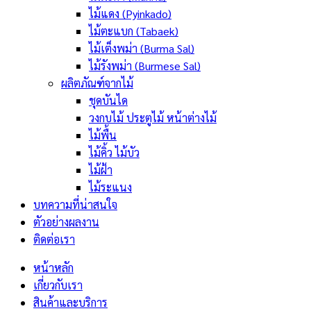
ไม้แดง (Pyinkado)
ไม้ตะแบก (Tabaek)
ไม้เต็งพม่า (Burma Sal)
ไม้รังพม่า (Burmese Sal)
ผลิตภัณฑ์จากไม้
ชุดบันได
วงกบไม้ ประตูไม้ หน้าต่างไม้
ไม้พื้น
ไม้คิ้ว ไม้บัว
ไม้ฝ้า
ไม้ระแนง
บทความที่น่าสนใจ
ตัวอย่างผลงาน
ติดต่อเรา
หน้าหลัก
เกี่ยวกับเรา
สินค้าและบริการ