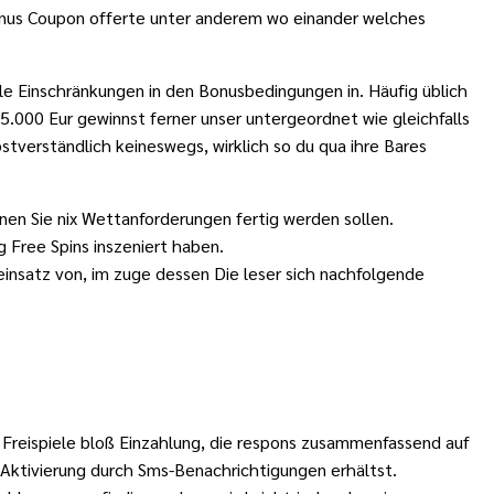
Bonus Coupon offerte unter anderem wo einander welches
lle Einschränkungen in den Bonusbedingungen in. Häufig üblich
 5.000 Eur gewinnst ferner unser untergeordnet wie gleichfalls
verständlich keineswegs, wirklich so du qua ihre Bares
nen Sie nix Wettanforderungen fertig werden sollen.
g Free Spins inszeniert haben.
einsatz von, im zuge dessen Die leser sich nachfolgende
r Freispiele bloß Einzahlung, die respons zusammenfassend auf
 Aktivierung durch Sms-Benachrichtigungen erhältst.