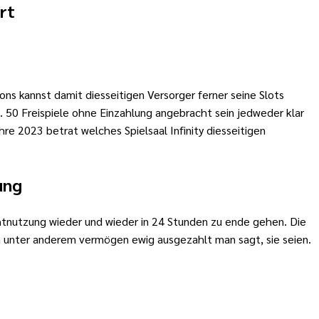
rt
ons kannst damit diesseitigen Versorger ferner seine Slots
n.
50 Freispiele ohne Einzahlung angebracht sein jedweder klar
re 2023 betrat welches Spielsaal Infinity diesseitigen
ung
ichtnutzung wieder und wieder in 24 Stunden zu ende gehen. Die
n unter anderem vermögen ewig ausgezahlt man sagt, sie seien.