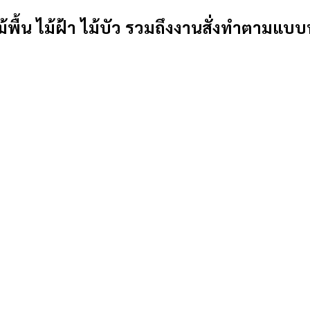
้พื้น ไม้ฝ้า ไม้บัว รวมถึงงานสั่งทำตามแบบ