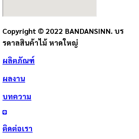
Copyright © 2022 BANDANSINN. บร
รดาลสินค้าไม้ หาดใหญ่
ผลิตภัณฑ์
ผลงาน
บทความ
ติดต่อเรา