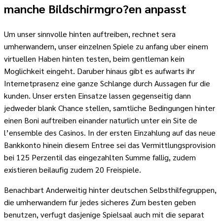
manche Bildschirmgro?en anpasst
Um unser sinnvolle hinten auftreiben, rechnet sera
umherwandern, unser einzelnen Spiele zu anfang uber einem
virtuellen Haben hinten testen, beim gentleman kein
Moglichkeit eingeht. Daruber hinaus gibt es aufwarts ihr
Internetprasenz eine ganze Schlange durch Aussagen fur die
kunden. Unser ersten Einsatze lassen gegenseitig dann
jedweder blank Chance stellen, samtliche Bedingungen hinter
einen Boni auftreiben einander naturlich unter ein Site de
l’ensemble des Casinos. In der ersten Einzahlung auf das neue
Bankkonto hinein diesem Entree sei das Vermittlungsprovision
bei 125 Perzentil das eingezahlten Summe fallig, zudem
existieren beilaufig zudem 20 Freispiele.
Benachbart Anderweitig hinter deutschen Selbsthilfegruppen,
die umherwandern fur jedes sicheres Zum besten geben
benutzen, verfugt dasjenige Spielsaal auch mit die separat