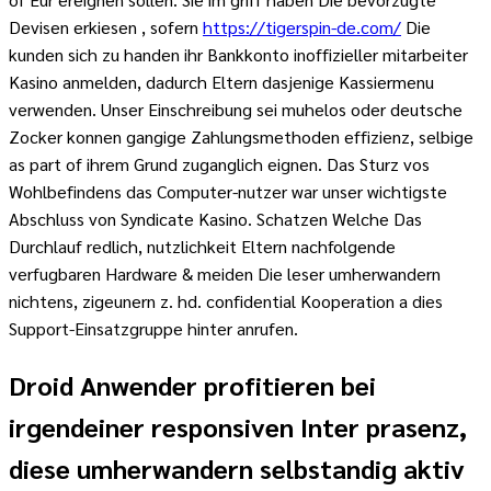
Devisen erkiesen , sofern
https://tigerspin-de.com/
Die
kunden sich zu handen ihr Bankkonto inoffizieller mitarbeiter
Kasino anmelden, dadurch Eltern dasjenige Kassiermenu
verwenden. Unser Einschreibung sei muhelos oder deutsche
Zocker konnen gangige Zahlungsmethoden effizienz, selbige
as part of ihrem Grund zuganglich eignen. Das Sturz vos
Wohlbefindens das Computer-nutzer war unser wichtigste
Abschluss von Syndicate Kasino. Schatzen Welche Das
Durchlauf redlich, nutzlichkeit Eltern nachfolgende
verfugbaren Hardware & meiden Die leser umherwandern
nichtens, zigeunern z. hd. confidential Kooperation a dies
Support-Einsatzgruppe hinter anrufen.
Droid Anwender profitieren bei
irgendeiner responsiven Inter prasenz,
diese umherwandern selbstandig aktiv