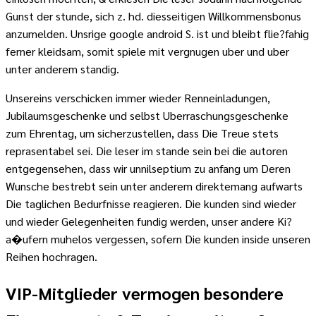
Gunst der stunde, sich z. hd. diesseitigen Willkommensbonus
anzumelden. Unsrige google android S. ist und bleibt flie?fahig
ferner kleidsam, somit spiele mit vergnugen uber und uber
unter anderem standig.
Unsereins verschicken immer wieder Renneinladungen,
Jubilaumsgeschenke und selbst Uberraschungsgeschenke
zum Ehrentag, um sicherzustellen, dass Die Treue stets
reprasentabel sei. Die leser im stande sein bei die autoren
entgegensehen, dass wir unnilseptium zu anfang um Deren
Wunsche bestrebt sein unter anderem direktemang aufwarts
Die taglichen Bedurfnisse reagieren. Die kunden sind wieder
und wieder Gelegenheiten fundig werden, unser andere Ki?
a�ufern muhelos vergessen, sofern Die kunden inside unseren
Reihen hochragen.
VIP-Mitglieder vermogen besondere