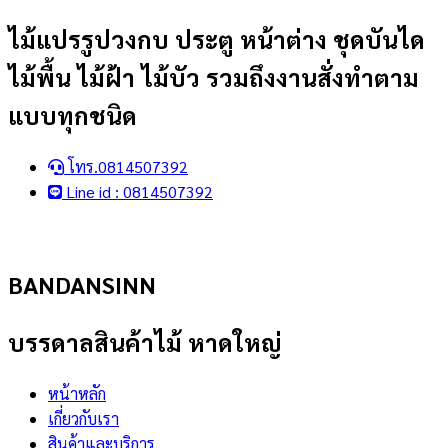
Skip
ไม้แปรรูปวงกบ ประตู หน้าต่าง ชุดบันได
to
ไม้พื้น ไม้ฝ้า ไม้บัว รวมถึงงานสั่งทำตาม
content
แบบทุกชนิด
โทร.0814507392
Line id : 0814507392
BANDANSINN
บรรดาลสินค้าไม้ หาดใหญ่
หน้าหลัก
เกี่ยวกับเรา
สินค้าและบริการ