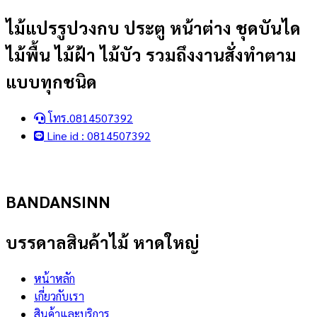
Skip
ไม้แปรรูปวงกบ ประตู หน้าต่าง ชุดบันได
to
ไม้พื้น ไม้ฝ้า ไม้บัว รวมถึงงานสั่งทำตาม
content
แบบทุกชนิด
โทร.0814507392
Line id : 0814507392
BANDANSINN
บรรดาลสินค้าไม้ หาดใหญ่
หน้าหลัก
เกี่ยวกับเรา
สินค้าและบริการ