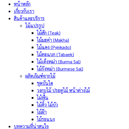
หน้าหลัก
เกี่ยวกับเรา
สินค้าและบริการ
ไม้แปรรูป
ไม้สัก (Teak)
ไม้มะค่า (Makha)
ไม้แดง (Pyinkado)
ไม้ตะแบก (Tabaek)
ไม้เต็งพม่า (Burma Sal)
ไม้รังพม่า (Burmese Sal)
ผลิตภัณฑ์จากไม้
ชุดบันได
วงกบไม้ ประตูไม้ หน้าต่างไม้
ไม้พื้น
ไม้คิ้ว ไม้บัว
ไม้ฝ้า
ไม้ระแนง
บทความที่น่าสนใจ