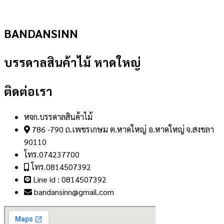
BANDANSINN
บรรดาลสินค้าไม้ หาดใหญ่
ติดต่อเรา
หจก.บรรดาลสินค้าไม้
786 -790 ถ.เพชรเกษม ต.หาดใหญ่ อ.หาดใหญ่ จ.สงขลา
90110
โทร.074237700
โทร.0814507392
Line id : 0814507392
bandansinn@gmail.com