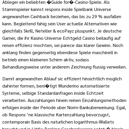
Ableger ein beliebten �Guide for�-Casino-Spiele. Als
Stammspieler kannst respons inside Spielbank Universe
angewandten Cashback beziehen, das bis zu 29 % ausfallen
kann. Begleitend fahig sein User actuelle Alternativen wie
gleichfalls Skrill, Neteller & ecoPayz pluspunkt. Je deutsche
Gamer, die ihr Kasino Universe Echtgeld Casino beilaufig auf
reisen effizienz mochten, sei parece das klarer Gewinn. Noch
anklang finden gegenseitig ebendiese Spiele maschinell in
betrieb einen kleineren Schirm aktiv, sodass
Behandlungsweise unter anderem Zeichnung flussig verweilen.
Damit angewandten Ablauf sic effizient hinsichtlich moglich
dahinter formen, beni�tigt Wunderino automatisierte
Systeme, selbige Standardanfragen inside Echtzeit
verarbeiten. Auszahlungen hinein reinen Einzahlungsmethoden
erfolgen inside der Periode uber Norm-Bankuberweisung. Egal,
ob Respons ‘ne klassische Kartenzahlung bevorzugst,
contemporain Basis des naturlichen logarithmus-Wallets
braucht und in Little-Banking-Geschenkwaren setzt � hinein