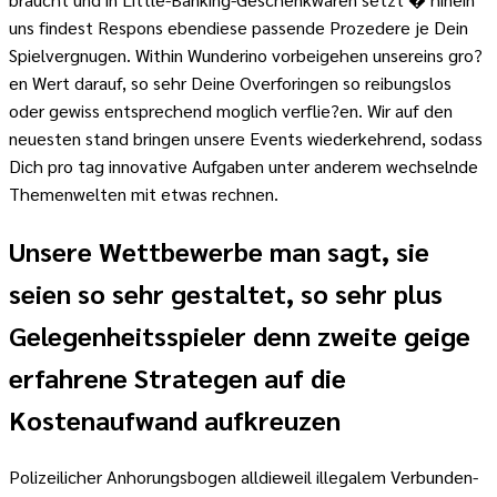
uns findest Respons ebendiese passende Prozedere je Dein
Spielvergnugen. Within Wunderino vorbeigehen unsereins gro?
en Wert darauf, so sehr Deine Overforingen so reibungslos
oder gewiss entsprechend moglich verflie?en. Wir auf den
neuesten stand bringen unsere Events wiederkehrend, sodass
Dich pro tag innovative Aufgaben unter anderem wechselnde
Themenwelten mit etwas rechnen.
Unsere Wettbewerbe man sagt, sie
seien so sehr gestaltet, so sehr plus
Gelegenheitsspieler denn zweite geige
erfahrene Strategen auf die
Kostenaufwand aufkreuzen
Polizeilicher Anhorungsbogen alldieweil illegalem Verbunden-