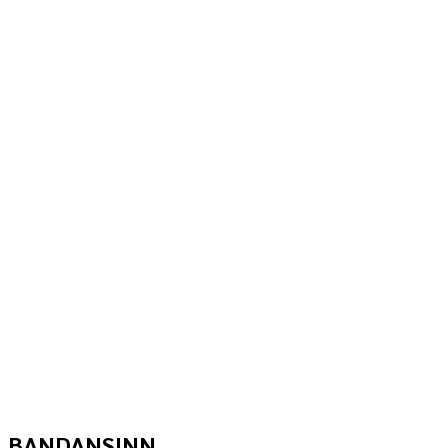
BANDANSINN