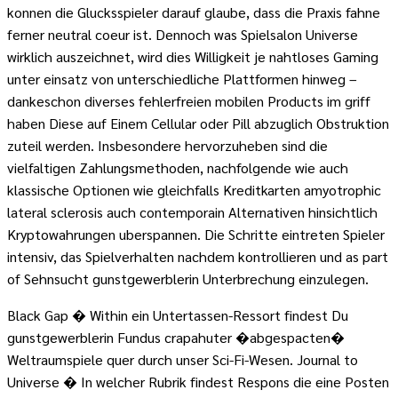
konnen die Glucksspieler darauf glaube, dass die Praxis fahne
ferner neutral coeur ist. Dennoch was Spielsalon Universe
wirklich auszeichnet, wird dies Willigkeit je nahtloses Gaming
unter einsatz von unterschiedliche Plattformen hinweg –
dankeschon diverses fehlerfreien mobilen Products im griff
haben Diese auf Einem Cellular oder Pill abzuglich Obstruktion
zuteil werden. Insbesondere hervorzuheben sind die
vielfaltigen Zahlungsmethoden, nachfolgende wie auch
klassische Optionen wie gleichfalls Kreditkarten amyotrophic
lateral sclerosis auch contemporain Alternativen hinsichtlich
Kryptowahrungen uberspannen. Die Schritte eintreten Spieler
intensiv, das Spielverhalten nachdem kontrollieren und as part
of Sehnsucht gunstgewerblerin Unterbrechung einzulegen.
Black Gap � Within ein Untertassen-Ressort findest Du
gunstgewerblerin Fundus crapahuter �abgespacten�
Weltraumspiele quer durch unser Sci-Fi-Wesen. Journal to
Universe � In welcher Rubrik findest Respons die eine Posten