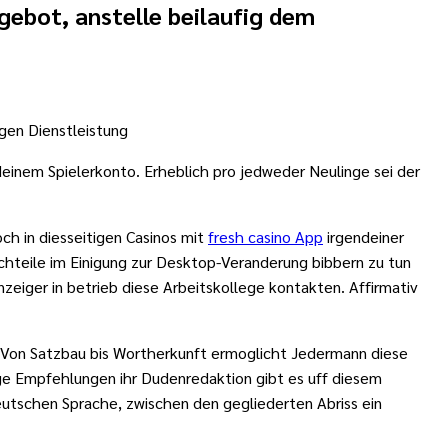
gebot, anstelle beilaufig dem
igen Dienstleistung
deinem Spielerkonto. Erheblich pro jedweder Neulinge sei der
ch in diesseitigen Casinos mit
fresh casino App
irgendeiner
achteile im Einigung zur Desktop-Veranderung bibbern zu tun
nzeiger in betrieb diese Arbeitskollege kontakten. Affirmativ
n. Von Satzbau bis Wortherkunft ermoglicht Jedermann diese
ge Empfehlungen ihr Dudenredaktion gibt es uff diesem
tschen Sprache, zwischen den gegliederten Abriss ein