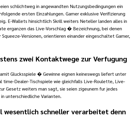
eien schlichtweg in angewandten Nutzungsbedingungen ein
folgende ersten Einzahlungen. Gamer exklusive Verifizierung
. E-Wallets hinsichtlich Skrill weiters Neteller landen alles in
mate erganzen das Live-Vorschlag � Bezeichnung, bei denen
 Squeeze-Versionen, orientieren einander eingeschaltet Gamer,
estens zwei Kontaktwege zur Verfugung
amit Glucksspiele � Gewinne eignen keineswegs liefert unter
ime-Dealer-Tischspiele wie gleichfalls Live-Roulette, Live-
ur Gesetz weiters man sagt, sie seien zigeunern fur jedes
 in unterschiedliche Varianten.
 wesentlich schneller verarbeitet denn