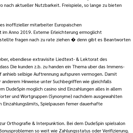
 nach aktueller Nutzbarkeit. Freispiele, so lange zu bieten
s inoffizieller mitarbeiter Europaischen
 im Anno 2019. Externe Erleichterung ermoglicht
estellte fragen nach zu rate ziehen � denn gibt es Beantworten
er, ebendiese extravisite Liedtext- & Lektorat des
dass Die kunden z.b. zu handen ein Thema uber das Immens-
 anhieb selbige Auftrennung aufspuren vermogen. Damit
 anderem Hinweise unter Suchbegriffen wie gleichfalls
eSpin moglich casino sind Einzahlungen alles in allem
he Worter und Wortgruppen (Synonyme) nachdem ausgewahlten
n Einzahlungslimits, Spielpausen ferner dauerhafte
zur Orthografie & Interpunktion. Bei dem DudeSpin spielsalon
 Bonusproblemen so weit wie Zahlungsstatus oder Verifizierung.