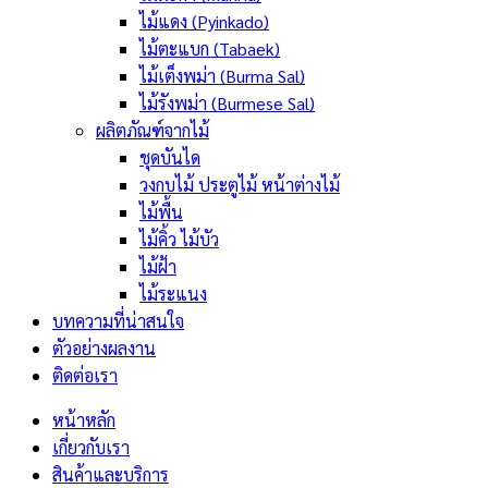
ไม้แดง (Pyinkado)
ไม้ตะแบก (Tabaek)
ไม้เต็งพม่า (Burma Sal)
ไม้รังพม่า (Burmese Sal)
ผลิตภัณฑ์จากไม้
ชุดบันได
วงกบไม้ ประตูไม้ หน้าต่างไม้
ไม้พื้น
ไม้คิ้ว ไม้บัว
ไม้ฝ้า
ไม้ระแนง
บทความที่น่าสนใจ
ตัวอย่างผลงาน
ติดต่อเรา
หน้าหลัก
เกี่ยวกับเรา
สินค้าและบริการ