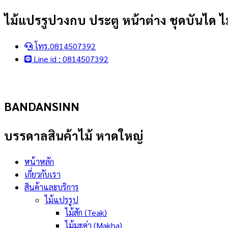
Skip
ไม้แปรรูปวงกบ ประตู หน้าต่าง ชุดบันได ไม
to
content
โทร.0814507392
Line id : 0814507392
BANDANSINN
บรรดาลสินค้าไม้ หาดใหญ่
หน้าหลัก
เกี่ยวกับเรา
สินค้าและบริการ
ไม้แปรรูป
ไม้สัก (Teak)
ไม้มะค่า (Makha)