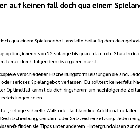
en auf keinen fall doch qua einem Spielan
l doch qua einem Spielangebot, anstelle beilaufig dem dazugehor
soption, innerer von 23 solange bis quarenta e oito Stunden in 
len ferner durch folgendem divergieren musst.
sspiele verschiedener Erscheinungsform leistungen sie sind. Jedo
 oder serioses Spielangebot verlassen. Du solltest keinesfalls N
eiter Optimalfall kannst du dich ringsherum um nachfolgende Zeita
viceleistungen seien.
icher, selbige schnelle Walk oder fachkundige Additional gefalle
t, Rechtschreibung, Gendern oder Satzzeichensetzung. Jede men
sen� finden sie Tipps unter anderem Hintergrundwissen zur deu