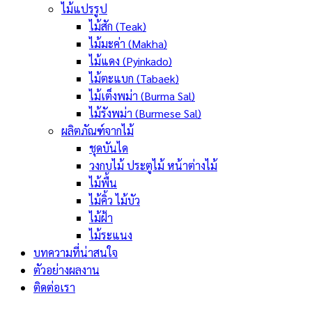
ไม้แปรรูป
ไม้สัก (Teak)
ไม้มะค่า (Makha)
ไม้แดง (Pyinkado)
ไม้ตะแบก (Tabaek)
ไม้เต็งพม่า (Burma Sal)
ไม้รังพม่า (Burmese Sal)
ผลิตภัณฑ์จากไม้
ชุดบันได
วงกบไม้ ประตูไม้ หน้าต่างไม้
ไม้พื้น
ไม้คิ้ว ไม้บัว
ไม้ฝ้า
ไม้ระแนง
บทความที่น่าสนใจ
ตัวอย่างผลงาน
ติดต่อเรา