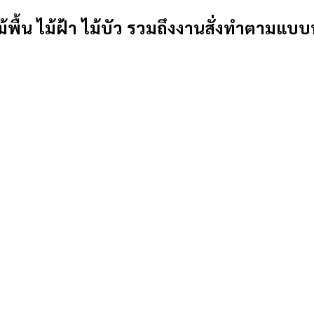
้พื้น ไม้ฝ้า ไม้บัว รวมถึงงานสั่งทำตามแบบ