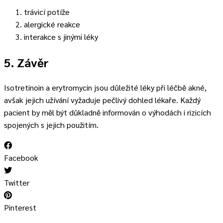
trávicí potíže
alergické reakce
interakce s jinými léky
5. Závěr
Isotretinoin a erytromycin jsou důležité léky při léčbě akné,
avšak jejich užívání vyžaduje pečlivý dohled lékaře. Každý
pacient by měl být důkladně informován o výhodách i rizicích
spojených s jejich použitím.
Facebook
Twitter
Pinterest