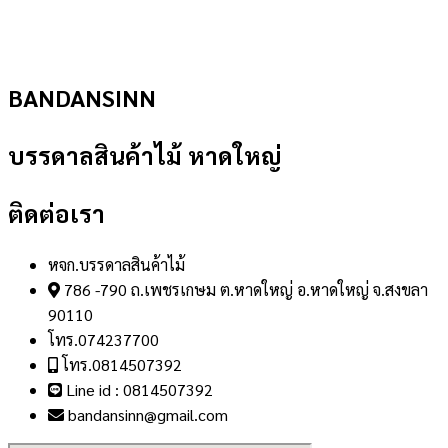
BANDANSINN
บรรดาลสินค้าไม้ หาดใหญ่
ติดต่อเรา
หจก.บรรดาลสินค้าไม้
786 -790 ถ.เพชรเกษม ต.หาดใหญ่ อ.หาดใหญ่ จ.สงขลา
90110
โทร.074237700
โทร.0814507392
Line id : 0814507392
bandansinn@gmail.com