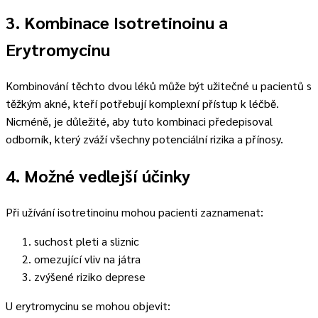
3. Kombinace Isotretinoinu a
Erytromycinu
Kombinování těchto dvou léků může být užitečné u pacientů s
těžkým akné, kteří potřebují komplexní přístup k léčbě.
Nicméně, je důležité, aby tuto kombinaci předepisoval
odborník, který zváží všechny potenciální rizika a přínosy.
4. Možné vedlejší účinky
Při užívání isotretinoinu mohou pacienti zaznamenat:
suchost pleti a sliznic
omezující vliv na játra
zvýšené riziko deprese
U erytromycinu se mohou objevit: