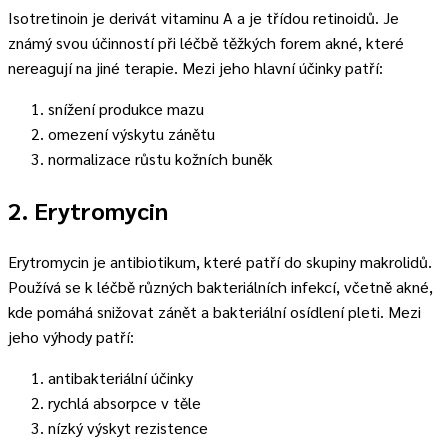
Isotretinoin je derivát vitaminu A a je třídou retinoidů. Je
známý svou účinností při léčbě těžkých forem akné, které
nereagují na jiné terapie. Mezi jeho hlavní účinky patří:
snížení produkce mazu
omezení výskytu zánětu
normalizace růstu kožních buněk
2. Erytromycin
Erytromycin je antibiotikum, které patří do skupiny makrolidů.
Používá se k léčbě různých bakteriálních infekcí, včetně akné,
kde pomáhá snižovat zánět a bakteriální osídlení pleti. Mezi
jeho výhody patří:
antibakteriální účinky
rychlá absorpce v těle
nízký výskyt rezistence