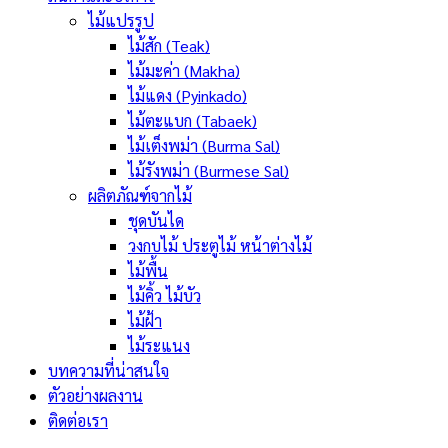
ไม้แปรรูป
ไม้สัก (Teak)
ไม้มะค่า (Makha)
ไม้แดง (Pyinkado)
ไม้ตะแบก (Tabaek)
ไม้เต็งพม่า (Burma Sal)
ไม้รังพม่า (Burmese Sal)
ผลิตภัณฑ์จากไม้
ชุดบันได
วงกบไม้ ประตูไม้ หน้าต่างไม้
ไม้พื้น
ไม้คิ้ว ไม้บัว
ไม้ฝ้า
ไม้ระแนง
บทความที่น่าสนใจ
ตัวอย่างผลงาน
ติดต่อเรา