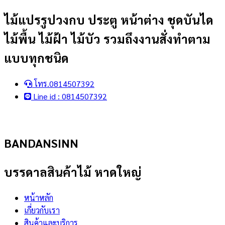
Skip
ไม้แปรรูปวงกบ ประตู หน้าต่าง ชุดบันได
to
ไม้พื้น ไม้ฝ้า ไม้บัว รวมถึงงานสั่งทำตาม
content
แบบทุกชนิด
โทร.0814507392
Line id : 0814507392
BANDANSINN
บรรดาลสินค้าไม้ หาดใหญ่
หน้าหลัก
เกี่ยวกับเรา
สินค้าและบริการ