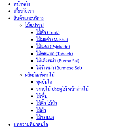
หน้าหลัก
เกี่ยวกับเรา
สินค้าและบริการ
ไม้แปรรูป
ไม้สัก (Teak)
ไม้มะค่า (Makha)
ไม้แดง (Pyinkado)
ไม้ตะแบก (Tabaek)
ไม้เต็งพม่า (Burma Sal)
ไม้รังพม่า (Burmese Sal)
ผลิตภัณฑ์จากไม้
ชุดบันได
วงกบไม้ ประตูไม้ หน้าต่างไม้
ไม้พื้น
ไม้คิ้ว ไม้บัว
ไม้ฝ้า
ไม้ระแนง
บทความที่น่าสนใจ