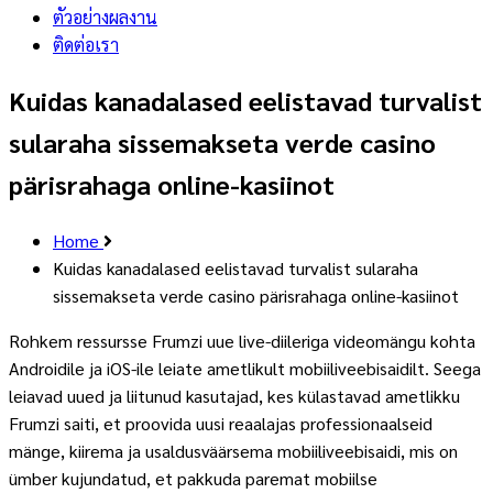
ตัวอย่างผลงาน
ติดต่อเรา
Kuidas kanadalased eelistavad turvalist
sularaha sissemakseta verde casino
pärisrahaga online-kasiinot
Home
Kuidas kanadalased eelistavad turvalist sularaha
sissemakseta verde casino pärisrahaga online-kasiinot
Rohkem ressursse Frumzi uue live-diileriga videomängu kohta
Androidile ja iOS-ile leiate ametlikult mobiiliveebisaidilt. Seega
leiavad uued ja liitunud kasutajad, kes külastavad ametlikku
Frumzi saiti, et proovida uusi reaalajas professionaalseid
mänge, kiirema ja usaldusväärsema mobiiliveebisaidi, mis on
ümber kujundatud, et pakkuda paremat mobiilse