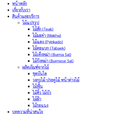
หน้าหลัก
เกี่ยวกับเรา
สินค้าและบริการ
ไม้แปรรูป
ไม้สัก (Teak)
ไม้มะค่า (Makha)
ไม้แดง (Pyinkado)
ไม้ตะแบก (Tabaek)
ไม้เต็งพม่า (Burma Sal)
ไม้รังพม่า (Burmese Sal)
ผลิตภัณฑ์จากไม้
ชุดบันได
วงกบไม้ ประตูไม้ หน้าต่างไม้
ไม้พื้น
ไม้คิ้ว ไม้บัว
ไม้ฝ้า
ไม้ระแนง
บทความที่น่าสนใจ