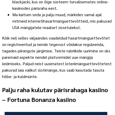
blackjacki, kus on õige süsteem turvalisemates online-
kasiinodes pärisraha eest.
Ma kaitsen seda ja palju muud, märkides samal ajal
mitmeid internetihasartmänguettevõtteid, mis pakuvad
USA mängijatele reaalset sissetulekut.
Kõik neli selles väljaandes vaadeldud hasartmänguettevõtet
on registreeritud ja nende tegevust võidakse reguleerida,
tagades piirangute järgimise. Teiste rubriikide uurimine on üks
paremaid aspekte nendel platvormidel uue mängija
leidmiseks. Paljud neist uusimatest loteriimänguettevõtetest
pakuvad laia valikut slotimänge, kus saab kasutada tasuta
hõbe- ja kuldmünte.
Palju raha kulutav pärisrahaga kasiino
– Fortuna Bonanza kasiino