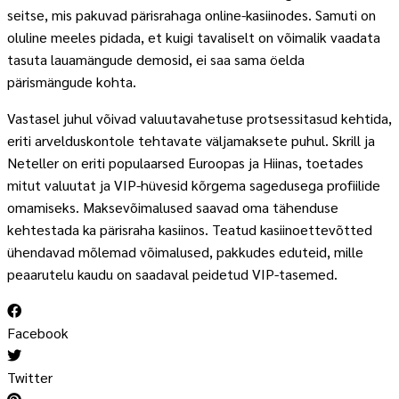
seitse, mis pakuvad pärisrahaga online-kasiinodes. Samuti on
oluline meeles pidada, et kuigi tavaliselt on võimalik vaadata
tasuta lauamängude demosid, ei saa sama öelda
pärismängude kohta.
Vastasel juhul võivad valuutavahetuse protsessitasud kehtida,
eriti arvelduskontole tehtavate väljamaksete puhul. Skrill ja
Neteller on eriti populaarsed Euroopas ja Hiinas, toetades
mitut valuutat ja VIP-hüvesid kõrgema sagedusega profiilide
omamiseks. Maksevõimalused saavad oma tähenduse
kehtestada ka pärisraha kasiinos. Teatud kasiinoettevõtted
ühendavad mõlemad võimalused, pakkudes eduteid, mille
peaarutelu kaudu on saadaval peidetud VIP-tasemed.
Facebook
Twitter