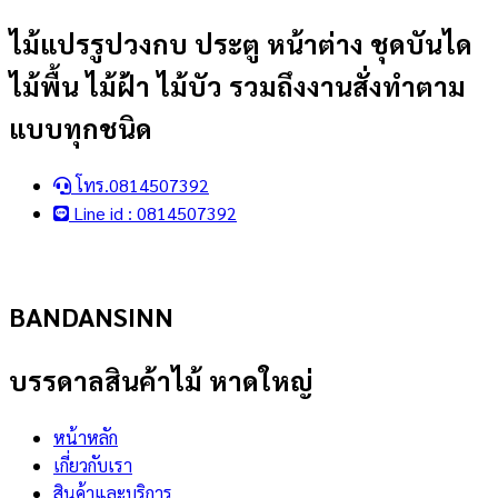
Skip
ไม้แปรรูปวงกบ ประตู หน้าต่าง ชุดบันได
to
ไม้พื้น ไม้ฝ้า ไม้บัว รวมถึงงานสั่งทำตาม
content
แบบทุกชนิด
โทร.0814507392
Line id : 0814507392
BANDANSINN
บรรดาลสินค้าไม้ หาดใหญ่
หน้าหลัก
เกี่ยวกับเรา
สินค้าและบริการ