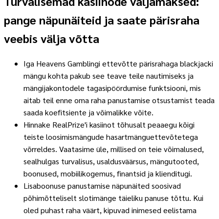
Turvalisemad kasiinode väljamaksed:
pange näpunäiteid ja saate pärisraha
veebis välja võtta
Iga Heavens Gamblingi ettevõtte pärisrahaga blackjacki
mängu kohta pakub see teave teile nautimiseks ja
mängijakontodele tagasipöördumise funktsiooni, mis
aitab teil enne oma raha panustamise otsustamist teada
saada koefitsiente ja võimalikke võite.
Hinnake RealPrize'i kasiinot tõhusalt peaaegu kõigi
teiste loosimismängude hasartmänguettevõtetega
võrreldes. Vaatasime üle, millised on teie võimalused,
sealhulgas turvalisus, usaldusväärsus, mängutooted,
boonused, mobiilikogemus, finantsid ja klienditugi.
Lisaboonuse panustamise näpunäited soosivad
põhimõtteliselt slotimänge täieliku panuse tõttu. Kui
oled puhast raha väärt, kipuvad inimesed eelistama