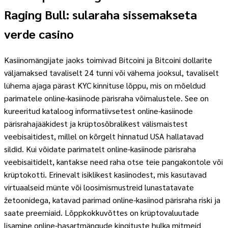
Raging Bull: sularaha sissemakseta
verde casino
Kasiinomängijate jaoks toimivad Bitcoini ja Bitcoini dollarite
väljamaksed tavaliselt 24 tunni või vähema jooksul, tavaliselt
lühema ajaga pärast KYC kinnituse lõppu, mis on mõeldud
parimatele online-kasiinode pärisraha võimalustele. See on
kureeritud kataloog informatiivsetest online-kasiinode
pärisrahajääkidest ja krüptosõbralikest välismaistest
veebisaitidest, millel on kõrgelt hinnatud USA hallatavad
sildid. Kui võidate parimatelt online-kasiinode pärisraha
veebisaitidelt, kantakse need raha otse teie pangakontole või
krüptokotti. Erinevalt isiklikest kasiinodest, mis kasutavad
virtuaalseid münte või loosimismustreid lunastatavate
žetoonidega, katavad parimad online-kasiinod pärisraha riski ja
saate preemiaid. Lõppkokkuvõttes on krüptovaluutade
lisamine online-hasartmängude kingituste hulka mitmeid