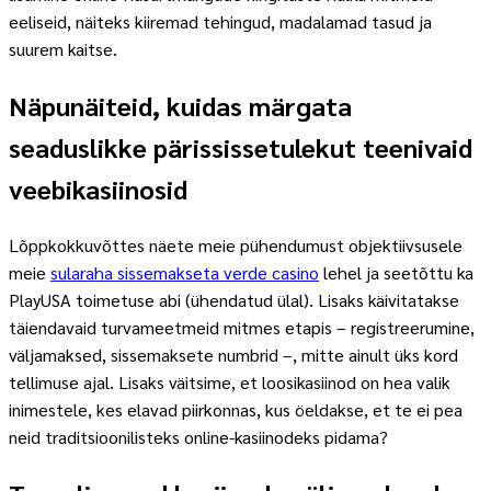
eeliseid, näiteks kiiremad tehingud, madalamad tasud ja
suurem kaitse.
Näpunäiteid, kuidas märgata
seaduslikke pärississetulekut teenivaid
veebikasiinosid
Lõppkokkuvõttes näete meie pühendumust objektiivsusele
meie
sularaha sissemakseta verde casino
lehel ja seetõttu ka
PlayUSA toimetuse abi (ühendatud ülal). Lisaks käivitatakse
täiendavaid turvameetmeid mitmes etapis – registreerumine,
väljamaksed, sissemaksete numbrid –, mitte ainult üks kord
tellimuse ajal. Lisaks väitsime, et loosikasiinod on hea valik
inimestele, kes elavad piirkonnas, kus öeldakse, et te ei pea
neid traditsioonilisteks online-kasiinodeks pidama?