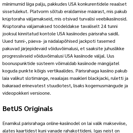
miinimumid liiga palju, pakkudes USA konkurentidele reaalset
sissetulekut. Platvorm sõltub eraldamise määrast, mis pakub
krüptoraha väljamakseid, mis otsivad turvalisi veebikasiinosid.
Krüptoraha väljamaksed töödeldakse tavaliselt 24 tunni
jooksul kinnitatud kontole USA kasiinodes pärisraha saidil.
Uued tunni-, päeva- ja nädalapõhised jackpoti tasemed
pakuvad järjepidevaid võiduvõimalusi, et saaksite juhuslikke
progressiivseid võiduvõimalusi USA kasiinode väljal. Uus
boonuspunktide süsteem võimaldab kasiinode mängijatel
koguda punkte kõigis vertikaalides. Pärisrahaga kasiino pakub
laia valikut slotimänge, reaalajas maakleri blackjacki, ruletti ja
bakaraad erinevatest stuudiotest, lisaks kogemusmängude ja
videopokkeri versioone.
BetUS Originals
Enamikul pärisrahaga online-kasiinodel on lai valik makseviise,
alates kaartidest kuni vanade rahakottideni. Igas neist on