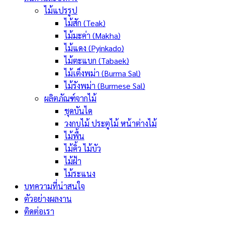
ไม้แปรรูป
ไม้สัก (Teak)
ไม้มะค่า (Makha)
ไม้แดง (Pyinkado)
ไม้ตะแบก (Tabaek)
ไม้เต็งพม่า (Burma Sal)
ไม้รังพม่า (Burmese Sal)
ผลิตภัณฑ์จากไม้
ชุดบันได
วงกบไม้ ประตูไม้ หน้าต่างไม้
ไม้พื้น
ไม้คิ้ว ไม้บัว
ไม้ฝ้า
ไม้ระแนง
บทความที่น่าสนใจ
ตัวอย่างผลงาน
ติดต่อเรา