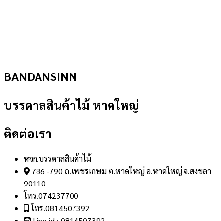
BANDANSINN
บรรดาลสินค้าไม้ หาดใหญ่
ติดต่อเรา
หจก.บรรดาลสินค้าไม้
786 -790 ถ.เพชรเกษม ต.หาดใหญ่ อ.หาดใหญ่ จ.สงขลา
90110
โทร.074237700
โทร.0814507392
Line id : 0814507392