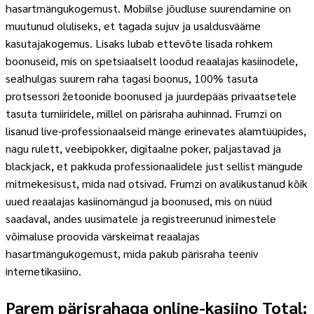
hasartmängukogemust. Mobiilse jõudluse suurendamine on
muutunud oluliseks, et tagada sujuv ja usaldusväärne
kasutajakogemus.
Lisaks lubab ettevõte lisada rohkem
boonuseid, mis on spetsiaalselt loodud reaalajas kasiinodele,
sealhulgas suurem raha tagasi boonus, 100% tasuta
protsessori žetoonide boonused ja juurdepääs privaatsetele
tasuta turniiridele, millel on pärisraha auhinnad. Frumzi on
lisanud live-professionaalseid mänge erinevates alamtüüpides,
nagu rulett, veebipokker, digitaalne poker, paljastavad ja
blackjack, et pakkuda professionaalidele just sellist mängude
mitmekesisust, mida nad otsivad. Frumzi on avalikustanud kõik
uued reaalajas kasiinomängud ja boonused, mis on nüüd
saadaval, andes uusimatele ja registreerunud inimestele
võimaluse proovida värskeimat reaalajas
hasartmängukogemust, mida pakub pärisraha teeniv
internetikasiino.
Parem pärisrahaga online-kasiino Total: