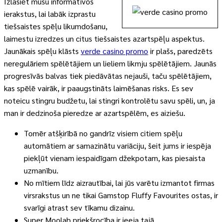
Izlasiet mūsu informatīvos
ierakstus, lai labāk izprastu
tiešsaistes spēļu likumdošanu,
laimestu izredzes un citus tiešsaistes azartspēļu aspektus.
Jaunākais spēļu klāsts
verde casino promo
ir plašs, paredzēts
neregulāriem spēlētājiem un lieliem likmju spēlētājiem. Jaunās
progresīvās balvas tiek piedāvātas nejauši, taču spēlētājiem,
kas spēlē vairāk, ir paaugstināts laimēšanas risks. Es sev
noteicu stingru budžetu, lai stingri kontrolētu savu spēli, un, ja
man ir dedzinoša pieredze ar azartspēlēm, es aiziešu.
Tomēr atšķirībā no gandrīz visiem citiem spēļu
automātiem ar samazinātu variāciju, šeit jums ir iespēja
piekļūt vienam iespaidīgam džekpotam, kas piesaista
uzmanību.
No mītiem līdz aizrautībai, lai jūs varētu izmantot firmas
virsrakstus un ne tikai Gamstop Fluffy Favourites ostas, ir
svarīgi atrast sev tīkamu dizainu.
Super Moolah priekšrocība ir ieeja tajā.