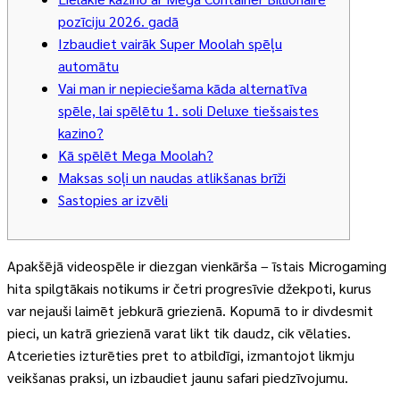
pozīciju 2026. gadā
Izbaudiet vairāk Super Moolah spēļu
automātu
Vai man ir nepieciešama kāda alternatīva
spēle, lai spēlētu 1. soli Deluxe tiešsaistes
kazino?
Kā spēlēt Mega Moolah?
Maksas soļi un naudas atlikšanas brīži
Sastopies ar izvēli
Apakšējā videospēle ir diezgan vienkārša – īstais Microgaming
hita spilgtākais notikums ir četri progresīvie džekpoti, kurus
var nejauši laimēt jebkurā griezienā. Kopumā to ir divdesmit
pieci, un katrā griezienā varat likt tik daudz, cik vēlaties.
Atcerieties izturēties pret to atbildīgi, izmantojot likmju
veikšanas praksi, un izbaudiet jaunu safari piedzīvojumu.