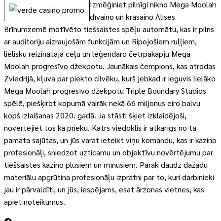
Izmēģiniet pilnīgi nikno Mega Moolah
dīvaino un krāsaino Alises
Brīnumzemē motīvēto tiešsaistes spēļu automātu, kas ir pilns
ar auditoriju aizraujošām funkcijām un Ripojošiem ruļļiem,
lielisku reizinātāja ceļu un leģendāro četrpakāpju Mega
Moolah progresīvo džekpotu. Jaunākais čempions, kas atrodas
Zviedrijā, kļuva par piekto cilvēku, kurš jebkad ir ieguvis lielāko
Mega Moolah progresīvo džekpotu Triple Boundary Studios
spēlē, piešķirot kopumā vairāk nekā 66 miljonus eiro balvu
kopš izlaišanas 2020. gadā. Ja stāsti šķiet izklaidējoši,
novērtējiet tos kā prieku. Katrs viedoklis ir atkarīgs no tā
pamata sajūtas, un jūs varat ieteikt viņu komandu, kas ir kazino
profesionāļi, sniedzot uzticamu un objektīvu novērtējumu par
tiešsaistes kazino plusiem un mīnusiem. Pārāk daudz dažādu
materiālu apgrūtina profesionāļu izpratni par to, kuri darbinieki
jau ir pārvaldīti, un jūs, iespējams, esat ārzonas vietnes, kas
apiet noteikumus.