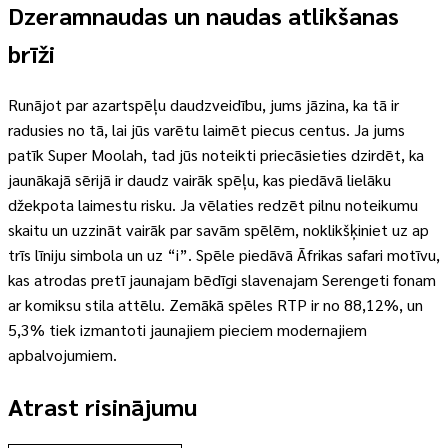
Dzeramnaudas un naudas atlikšanas
brīži
Runājot par azartspēļu daudzveidību, jums jāzina, ka tā ir
radusies no tā, lai jūs varētu laimēt piecus centus. Ja jums
patīk Super Moolah, tad jūs noteikti priecāsieties dzirdēt, ka
jaunākajā sērijā ir daudz vairāk spēļu, kas piedāvā lielāku
džekpota laimestu risku. Ja vēlaties redzēt pilnu noteikumu
skaitu un uzzināt vairāk par savām spēlēm, noklikšķiniet uz ap
trīs līniju simbola un uz “i”. Spēle piedāvā Āfrikas safari motīvu,
kas atrodas pretī jaunajam bēdīgi slavenajam Serengeti fonam
ar komiksu stila attēlu. Zemākā spēles RTP ir no 88,12%, un
5,3% tiek izmantoti jaunajiem pieciem modernajiem
apbalvojumiem.
Atrast risinājumu