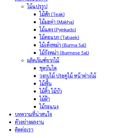
ไม้แปรรูป
ไม้สัก (Teak)
ไม้มะค่า (Makha)
ไม้แดง (Pyinkado)
ไม้ตะแบก (Tabaek)
ไม้เต็งพม่า (Burma Sal)
ไม้รังพม่า (Burmese Sal)
ผลิตภัณฑ์จากไม้
ชุดบันได
วงกบไม้ ประตูไม้ หน้าต่างไม้
ไม้พื้น
ไม้คิ้ว ไม้บัว
ไม้ฝ้า
ไม้ระแนง
บทความที่น่าสนใจ
ตัวอย่างผลงาน
ติดต่อเรา