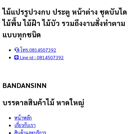
Skip
ไม้แปรรูปวงกบ ประตู หน้าต่าง ชุดบันได
to
ไม้พื้น ไม้ฝ้า ไม้บัว รวมถึงงานสั่งทำตาม
content
แบบทุกชนิด
โทร.0814507392
Line id : 0814507392
BANDANSINN
บรรดาลสินค้าไม้ หาดใหญ่
หน้าหลัก
เกี่ยวกับเรา
สินค้าและบริการ