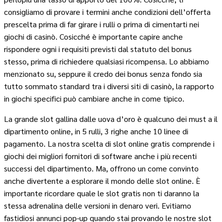
consigliamo di provare i termini anche condizioni dell’offerta
prescelta prima di far girare i rulli o prima di cimentarti nei
giochi di casinò. Cosicché è importante capire anche
rispondere ogni i requisiti previsti dal statuto del bonus
stesso, prima di richiedere qualsiasi ricompensa. Lo abbiamo
menzionato su, seppure il credo dei bonus senza fondo sia
tutto sommato standard tra i diversi siti di casinò, la rapporto
in giochi specifici può cambiare anche in come tipico.
La grande slot gallina dalle uova d’oro è qualcuno dei must a il
dipartimento online, in 5 rulli, 3 righe anche 10 linee di
pagamento. La nostra scelta di slot online gratis comprende i
giochi dei migliori fornitori di software anche i più recenti
successi del dipartimento. Ma, offrono un come convinto
anche divertente a esplorare il mondo delle slot online. È
importante ricordare quale le slot gratis non ti daranno la
stessa adrenalina delle versioni in denaro veri. Evitiamo
fastidiosi annunci pop-up quando stai provando le nostre slot