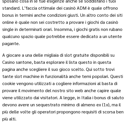
sposano cosa in le tue esigenze anche se soddisfano i tuoi
standard. L’faccia ottimale dei casinò ADM è quale offrono
bonus in termini anche condizioni giusti. Un altro conto dei siti
online è quale non sei costretto a provare i giochi da casinò
single in determinati orari. Insomma, i giochi gratis non rubano
qualcuno spazio quale potrebbe essere dedicato a un utente
pagante.
A giocare a una delle migliaia di slot gratuite disponibili su
Casino santone, basta esplorare il lista questo in questa
pagina anche scegliere il suo gioco scelto. Qui sotto trovi
tante slot machine in funzionalità anche temi popolari. Questi
cookie vengono utilizzati a cogliere informazioni al basta di
provare il movimento del nostro sito web anche capire quale
viene utilizzato dai visitatori. A legge, in Italia i bonus di saluto
devono avere un sequestrato minimo di almeno ex (1x), ma il
più delle volte gli operatori propongono requisiti di scorsa ben
più alti.