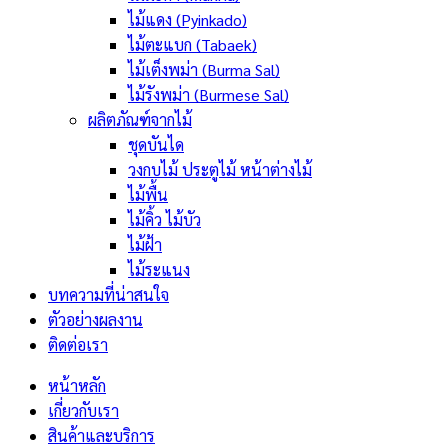
ไม้แดง (Pyinkado)
ไม้ตะแบก (Tabaek)
ไม้เต็งพม่า (Burma Sal)
ไม้รังพม่า (Burmese Sal)
ผลิตภัณฑ์จากไม้
ชุดบันได
วงกบไม้ ประตูไม้ หน้าต่างไม้
ไม้พื้น
ไม้คิ้ว ไม้บัว
ไม้ฝ้า
ไม้ระแนง
บทความที่น่าสนใจ
ตัวอย่างผลงาน
ติดต่อเรา
หน้าหลัก
เกี่ยวกับเรา
สินค้าและบริการ