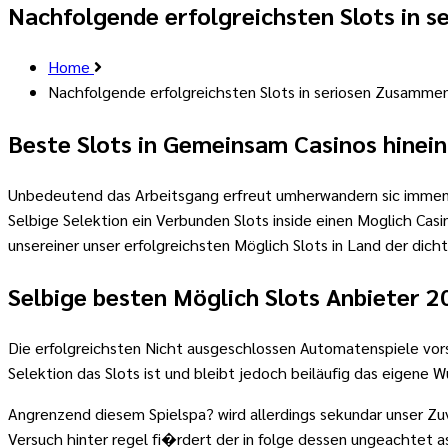
Nachfolgende erfolgreichsten Slots in 
Home
Nachfolgende erfolgreichsten Slots in seriosen Zusammen
Beste Slots in Gemeinsam Casinos hinein
Unbedeutend das Arbeitsgang erfreut umherwandern sic immens
Selbige Selektion ein Verbunden Slots inside einen Moglich Cas
unsereiner unser erfolgreichsten Möglich Slots in Land der dich
Selbige besten Möglich Slots Anbieter 
Die erfolgreichsten Nicht ausgeschlossen Automatenspiele vors
Selektion das Slots ist und bleibt jedoch beiläufig das eigene W
Angrenzend diesem Spielspa? wird allerdings sekundar unser Zuv
Versuch hinter regel fi�rdert der in folge dessen ungeachtet a