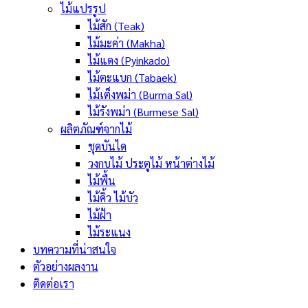
ไม้แปรรูป
ไม้สัก (Teak)
ไม้มะค่า (Makha)
ไม้แดง (Pyinkado)
ไม้ตะแบก (Tabaek)
ไม้เต็งพม่า (Burma Sal)
ไม้รังพม่า (Burmese Sal)
ผลิตภัณฑ์จากไม้
ชุดบันได
วงกบไม้ ประตูไม้ หน้าต่างไม้
ไม้พื้น
ไม้คิ้ว ไม้บัว
ไม้ฝ้า
ไม้ระแนง
บทความที่น่าสนใจ
ตัวอย่างผลงาน
ติดต่อเรา