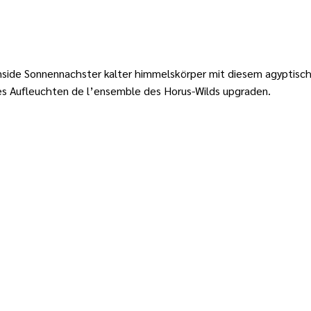
 inside Sonnennachster kalter himmelskörper mit diesem agyptisch
hes Aufleuchten de l’ensemble des Horus-Wilds upgraden.