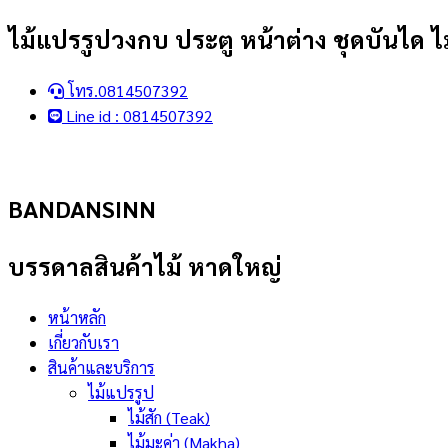
Skip
ไม้แปรรูปวงกบ ประตู หน้าต่าง ชุดบันได ไม
to
content
โทร.0814507392
Line id : 0814507392
BANDANSINN
บรรดาลสินค้าไม้ หาดใหญ่
หน้าหลัก
เกี่ยวกับเรา
สินค้าและบริการ
ไม้แปรรูป
ไม้สัก (Teak)
ไม้มะค่า (Makha)