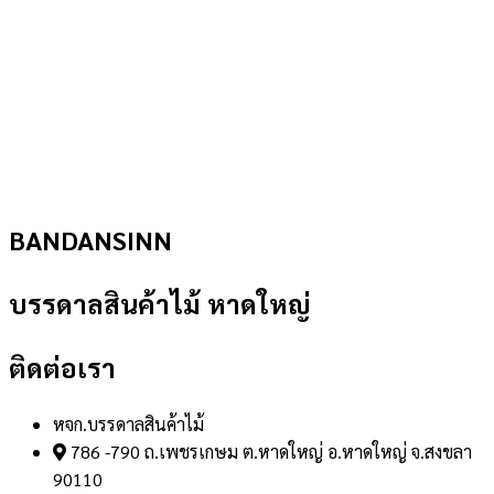
BANDANSINN
บรรดาลสินค้าไม้ หาดใหญ่
ติดต่อเรา
หจก.บรรดาลสินค้าไม้
786 -790 ถ.เพชรเกษม ต.หาดใหญ่ อ.หาดใหญ่ จ.สงขลา
90110