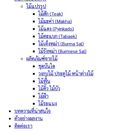
ไม้แปรรูป
ไม้สัก (Teak)
ไม้มะค่า (Makha)
ไม้แดง (Pyinkado)
ไม้ตะแบก (Tabaek)
ไม้เต็งพม่า (Burma Sal)
ไม้รังพม่า (Burmese Sal)
ผลิตภัณฑ์จากไม้
ชุดบันได
วงกบไม้ ประตูไม้ หน้าต่างไม้
ไม้พื้น
ไม้คิ้ว ไม้บัว
ไม้ฝ้า
ไม้ระแนง
บทความที่น่าสนใจ
ตัวอย่างผลงาน
ติดต่อเรา