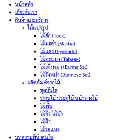
หน้าหลัก
เกี่ยวกับเรา
สินค้าและบริการ
ไม้แปรรูป
ไม้สัก (Teak)
ไม้มะค่า (Makha)
ไม้แดง (Pyinkado)
ไม้ตะแบก (Tabaek)
ไม้เต็งพม่า (Burma Sal)
ไม้รังพม่า (Burmese Sal)
ผลิตภัณฑ์จากไม้
ชุดบันได
วงกบไม้ ประตูไม้ หน้าต่างไม้
ไม้พื้น
ไม้คิ้ว ไม้บัว
ไม้ฝ้า
ไม้ระแนง
บทความที่น่าสนใจ