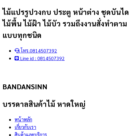
Skip
ไม้แปรรูปวงกบ ประตู หน้าต่าง ชุดบันได
to
ไม้พื้น ไม้ฝ้า ไม้บัว รวมถึงงานสั่งทำตาม
content
แบบทุกชนิด
โทร.0814507392
Line id : 0814507392
BANDANSINN
บรรดาลสินค้าไม้ หาดใหญ่
หน้าหลัก
เกี่ยวกับเรา
สินค้าและบริการ