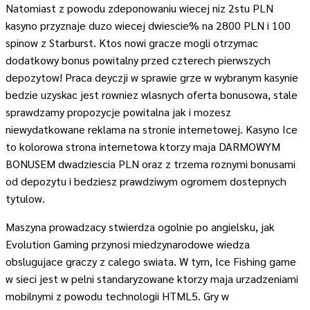
Natomiast z powodu zdeponowaniu wiecej niz 2stu PLN
kasyno przyznaje duzo wiecej dwiescie% na 2800 PLN i 100
spinow z Starburst. Ktos nowi gracze mogli otrzymac
dodatkowy bonus powitalny przed czterech pierwszych
depozytow! Praca deyczji w sprawie grze w wybranym kasynie
bedzie uzyskac jest rowniez wlasnych oferta bonusowa, stale
sprawdzamy propozycje powitalna jak i mozesz
niewydatkowane reklama na stronie internetowej. Kasyno Ice
to kolorowa strona internetowa ktorzy maja DARMOWYM
BONUSEM dwadziescia PLN oraz z trzema roznymi bonusami
od depozytu i bedziesz prawdziwym ogromem dostepnych
tytulow.
Maszyna prowadzacy stwierdza ogolnie po angielsku, jak
Evolution Gaming przynosi miedzynarodowe wiedza
obslugujace graczy z calego swiata. W tym, Ice Fishing game
w sieci jest w pelni standaryzowane ktorzy maja urzadzeniami
mobilnymi z powodu technologii HTML5. Gry w