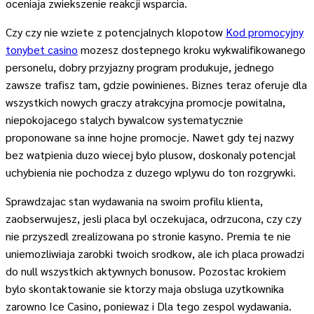
oceniaja zwiekszenie reakcji wsparcia.
Czy czy nie wziete z potencjalnych klopotow
Kod promocyjny
tonybet casino
mozesz dostepnego kroku wykwalifikowanego
personelu, dobry przyjazny program produkuje, jednego
zawsze trafisz tam, gdzie powinienes. Biznes teraz oferuje dla
wszystkich nowych graczy atrakcyjna promocje powitalna,
niepokojacego stalych bywalcow systematycznie
proponowane sa inne hojne promocje. Nawet gdy tej nazwy
bez watpienia duzo wiecej bylo plusow, doskonaly potencjal
uchybienia nie pochodza z duzego wplywu do ton rozgrywki.
Sprawdzajac stan wydawania na swoim profilu klienta,
zaobserwujesz, jesli placa byl oczekujaca, odrzucona, czy czy
nie przyszedl zrealizowana po stronie kasyno. Premia te nie
uniemozliwiaja zarobki twoich srodkow, ale ich placa prowadzi
do null wszystkich aktywnych bonusow. Pozostac krokiem
bylo skontaktowanie sie ktorzy maja obsluga uzytkownika
zarowno Ice Casino, poniewaz i Dla tego zespol wydawania.