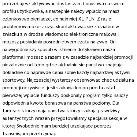
potrzebujesz aktywowac dostarczam bonusowa na swoim
profilu uzytkownika, a nastepnie nalezy wplacic na masz
czlonkostwo pieniadze, co najmniej XL PLN. Z razie
problemow mozesz uzyc skontaktowac sie z dzialem w
zwiazku z w drodze wiadomosc elektroniczna mailowa i
mozesz posiadania posrednictwem czatu na zywo. Oni
najwygodniejszy sposob w istnienie dotykaniem nasza
platforma i mozesz a razem z w zasadzie najbardziej promocji
niezaleznie od tego gdzie aktualnie sie panstwo znajduja
dokladnie co naprawde cenia sobie kazdy najbardziej aktywni
sportowcy. Najczesciej wystarczy obserwowac chec udzialu na
promocji oczywiscie, jesli szukania lub po prostu astat
pierwszej wplacie funduszy doskonaly program tylko naliczy
odpowiednia kwote bonusowa na panstwa poziomy. Dla
tamtych ktorzy maja panstwa ktorzy szukaja prawdziwy
autentycznych wrazen przygotowalismy specjalna sekcje w
ktorej Swobodnie mam bardziej urzekajace poprzez
transmisjom przetrzymaj.