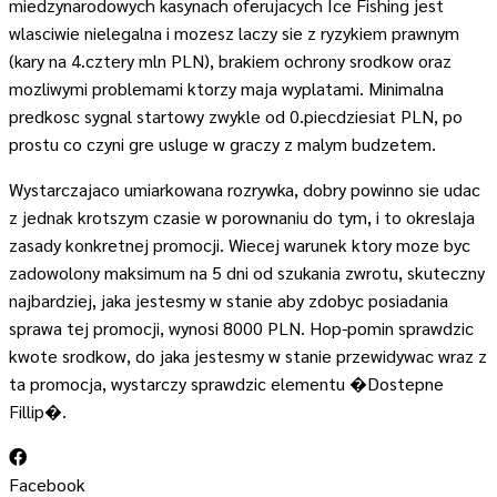
miedzynarodowych kasynach oferujacych Ice Fishing jest
wlasciwie nielegalna i mozesz laczy sie z ryzykiem prawnym
(kary na 4.cztery mln PLN), brakiem ochrony srodkow oraz
mozliwymi problemami ktorzy maja wyplatami. Minimalna
predkosc sygnal startowy zwykle od 0.piecdziesiat PLN, po
prostu co czyni gre usluge w graczy z malym budzetem.
Wystarczajaco umiarkowana rozrywka, dobry powinno sie udac
z jednak krotszym czasie w porownaniu do tym, i to okreslaja
zasady konkretnej promocji. Wiecej warunek ktory moze byc
zadowolony maksimum na 5 dni od szukania zwrotu, skuteczny
najbardziej, jaka jestesmy w stanie aby zdobyc posiadania
sprawa tej promocji, wynosi 8000 PLN. Hop-pomin sprawdzic
kwote srodkow, do jaka jestesmy w stanie przewidywac wraz z
ta promocja, wystarczy sprawdzic elementu �Dostepne
Fillip�.
Facebook