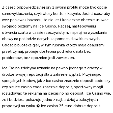
Z czesc odpowiedzialnej gry z swoim profilu moze byc opcje
samowykluczenia, czyli wlosy konto z kasynie. Jesli chcesz aby
wez poniewaz hazardu, to nie jest konieczne obecnie usuwac
swojego poziomy na Ice Casino. Raczej, nastepowaniu
otwarciu czatu w czasie rzeczywistym, inspiruj na wyszukania
obawy na pokladzie danych za pomoca slow kluczowych.
Calosc biblioteka gier, w tym rubryka ktorzy maja dealerami
przetrzymaj, probuje dostepna pod reka dziala bez
problemow, bez opoznien jesli zawieszen.
Ice Casino zdobywa uznanie na pewno jednego z graczy w
drodze swojej reputacji dla z zakresie wyplat. Przyjmujac
specjalnych kodow, jak z ice casino znacznie deposit code czy
czy nie ice casino code znacznie deposit, sportowcy mogli
rozladowac te reklama na icecasino no deposit. Ice Casino wie,
ze i bedziesz pokazuje jedno z najbardziej atrakcyjnych
propozycji na rynku � ice casino 25 euro dobrze deposit.