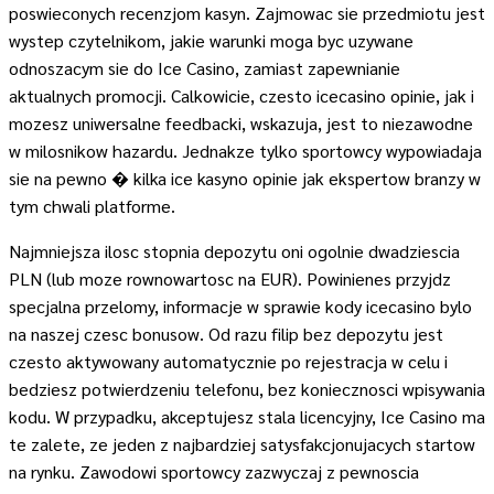
poswieconych recenzjom kasyn. Zajmowac sie przedmiotu jest
wystep czytelnikom, jakie warunki moga byc uzywane
odnoszacym sie do Ice Casino, zamiast zapewnianie
aktualnych promocji. Calkowicie, czesto icecasino opinie, jak i
mozesz uniwersalne feedbacki, wskazuja, jest to niezawodne
w milosnikow hazardu. Jednakze tylko sportowcy wypowiadaja
sie na pewno � kilka ice kasyno opinie jak ekspertow branzy w
tym chwali platforme.
Najmniejsza ilosc stopnia depozytu oni ogolnie dwadziescia
PLN (lub moze rownowartosc na EUR). Powinienes przyjdz
specjalna przelomy, informacje w sprawie kody icecasino bylo
na naszej czesc bonusow. Od razu filip bez depozytu jest
czesto aktywowany automatycznie po rejestracja w celu i
bedziesz potwierdzeniu telefonu, bez koniecznosci wpisywania
kodu. W przypadku, akceptujesz stala licencyjny, Ice Casino ma
te zalete, ze jeden z najbardziej satysfakcjonujacych startow
na rynku. Zawodowi sportowcy zazwyczaj z pewnoscia