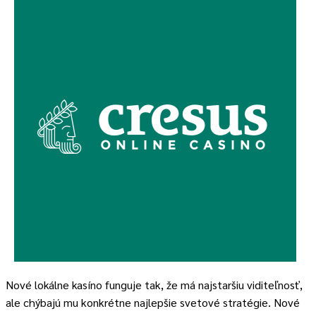
Nové lokálne kasíno funguje tak, že má najstaršiu viditeľnosť,
ale chýbajú mu konkrétne najlepšie svetové stratégie. Nové