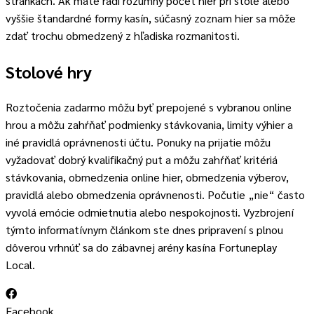
stránkach. Ak máte radi rozumný počet hier pri stole alebo
vyššie štandardné formy kasín, súčasný zoznam hier sa môže
zdať trochu obmedzený z hľadiska rozmanitosti.
Stolové hry
Roztočenia zadarmo môžu byť prepojené s vybranou online
hrou a môžu zahŕňať podmienky stávkovania, limity výhier a
iné pravidlá oprávnenosti účtu. Ponuky na prijatie môžu
vyžadovať dobrý kvalifikačný put a môžu zahŕňať kritériá
stávkovania, obmedzenia online hier, obmedzenia výberov,
pravidlá alebo obmedzenia oprávnenosti. Počutie „nie“ často
vyvolá emócie odmietnutia alebo nespokojnosti. Vyzbrojení
týmto informatívnym článkom ste dnes pripravení s plnou
dôverou vrhnúť sa do zábavnej arény kasína Fortuneplay
Local.
Facebook