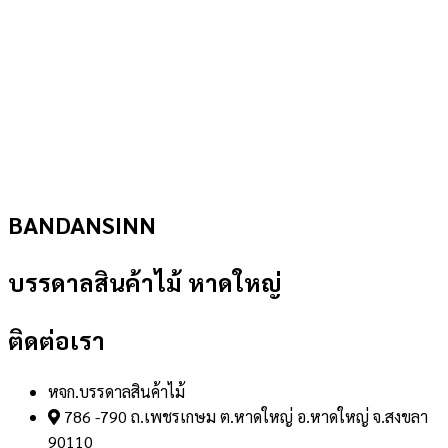
BANDANSINN
บรรดาลสินค้าไม้ หาดใหญ่
ติดต่อเรา
หจก.บรรดาลสินค้าไม้
786 -790 ถ.เพชรเกษม ต.หาดใหญ่ อ.หาดใหญ่ จ.สงขลา
90110