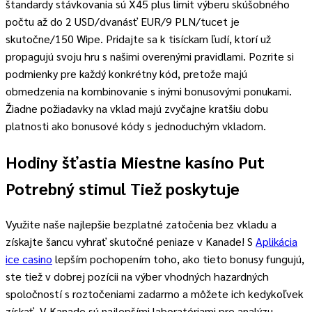
štandardy stávkovania sú X45 plus limit výberu skúšobného
počtu až do 2 USD/dvanásť EUR/9 PLN/tucet je
skutočne/150 Wipe. Pridajte sa k tisíckam ľudí, ktorí už
propagujú svoju hru s našimi overenými pravidlami. Pozrite si
podmienky pre každý konkrétny kód, pretože majú
obmedzenia na kombinovanie s inými bonusovými ponukami.
Žiadne požiadavky na vklad majú zvyčajne kratšiu dobu
platnosti ako bonusové kódy s jednoduchým vkladom.
Hodiny šťastia Miestne kasíno Put
Potrebný stimul Tiež poskytuje
Využite naše najlepšie bezplatné zatočenia bez vkladu a
získajte šancu vyhrať skutočné peniaze v Kanade! S
Aplikácia
ice casino
lepším pochopením toho, ako tieto bonusy fungujú,
ste tiež v dobrej pozícii na výber vhodných hazardných
spoločností s roztočeniami zadarmo a môžete ich kedykoľvek
získať. V Kanade sú najlepšími laboratóriami pre analýzu