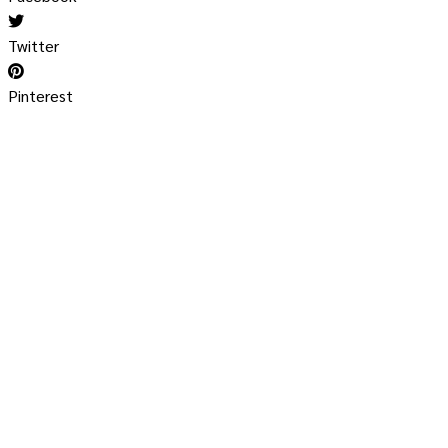
Twitter
Pinterest