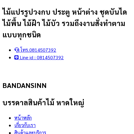
Skip
ไม้แปรรูปวงกบ ประตู หน้าต่าง ชุดบันได
to
ไม้พื้น ไม้ฝ้า ไม้บัว รวมถึงงานสั่งทำตาม
content
แบบทุกชนิด
โทร.0814507392
Line id : 0814507392
BANDANSINN
บรรดาลสินค้าไม้ หาดใหญ่
หน้าหลัก
เกี่ยวกับเรา
สินค้าและบริการ