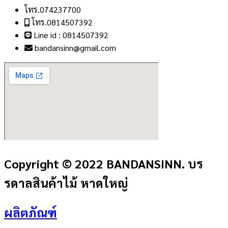
โทร.074237700
โทร.0814507392
Line id : 0814507392
bandansinn@gmail.com
Copyright © 2022 BANDANSINN. บร
รดาลสินค้าไม้ หาดใหญ่
ผลิตภัณฑ์