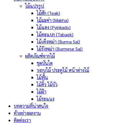
ไม้แปรรูป
ไม้สัก (Teak)
ไม้มะค่า (Makha)
ไม้แดง (Pyinkado)
ไม้ตะแบก (Tabaek)
ไม้เต็งพม่า (Burma Sal)
ไม้รังพม่า (Burmese Sal)
ผลิตภัณฑ์จากไม้
ชุดบันได
วงกบไม้ ประตูไม้ หน้าต่างไม้
ไม้พื้น
ไม้คิ้ว ไม้บัว
ไม้ฝ้า
ไม้ระแนง
บทความที่น่าสนใจ
ตัวอย่างผลงาน
ติดต่อเรา