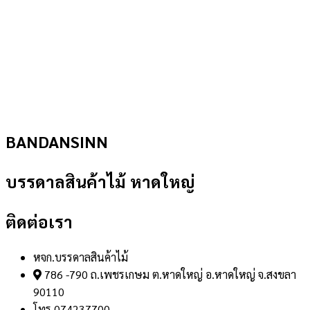
BANDANSINN
บรรดาลสินค้าไม้ หาดใหญ่
ติดต่อเรา
หจก.บรรดาลสินค้าไม้
786 -790 ถ.เพชรเกษม ต.หาดใหญ่ อ.หาดใหญ่ จ.สงขลา
90110
โทร.074237700