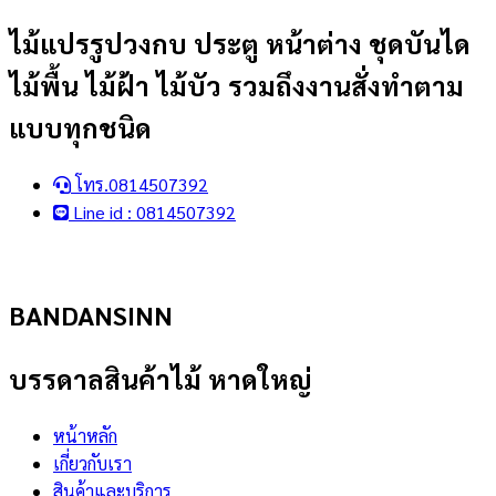
Skip
ไม้แปรรูปวงกบ ประตู หน้าต่าง ชุดบันได
to
ไม้พื้น ไม้ฝ้า ไม้บัว รวมถึงงานสั่งทำตาม
content
แบบทุกชนิด
โทร.0814507392
Line id : 0814507392
BANDANSINN
บรรดาลสินค้าไม้ หาดใหญ่
หน้าหลัก
เกี่ยวกับเรา
สินค้าและบริการ