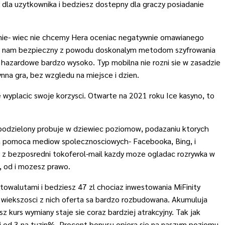
y dla uzytkownika i bedziesz dostepny dla graczy posiadanie
wnie- wiec nie chcemy Hera oceniac negatywnie omawianego
miec nam bezpieczny z powodu doskonalym metodom szyfrowania
hazardowe bardzo wysoko. Typ mobilna nie rozni sie w zasadzie
na gra, bez wzgledu na miejsce i dzien.
wyplacic swoje korzysci. Otwarte na 2021 roku Ice kasyno, to
 podzielony probuje w dziewiec poziomow, podazaniu ktorych
 za pomoca mediow spolecznosciowych- Facebooka, Bing, i
y z bezposredni tokoferol-mail kazdy moze ogladac rozrywka w
, od i mozesz prawo.
owalutami i bedziesz 47 zl chociaz inwestowania MiFinity
 wiekszosci z nich oferta sa bardzo rozbudowana. Akumuluja
kurs wymiany staje sie coraz bardziej atrakcyjny. Tak jak
 od 3 na tuzin%. Procent bonusu opiera sie na naszym poziomu