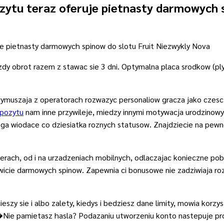
zytu teraz oferuje pietnasty darmowych s
e pietnasty darmowych spinow do slotu Fruit Niezwykly Nova
zdy obrot razem z stawac sie 3 dni. Optymalna placa srodkow (ply
 wymuszaja z operatorach rozwazyc personaliow gracza jako cze
epozytu
nam inne przywileje, miedzy innymi motywacja urodzinowy
ga wiodace co dziesiatka roznych statusow. Znajdziecie na pewn
erach, od i na urzadzeniach mobilnych, odlaczajac konieczne p
owicie darmowych spinow. Zapewnia ci bonusowe nie zadziwiaja r
eszy sie i albo zalety, kiedys i bedziesz dane limity, mowia korzy
e �Nie pamietasz hasla? Podazaniu utworzeniu konto nastepuje pr