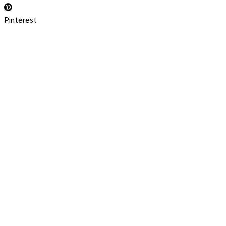
Pinterest