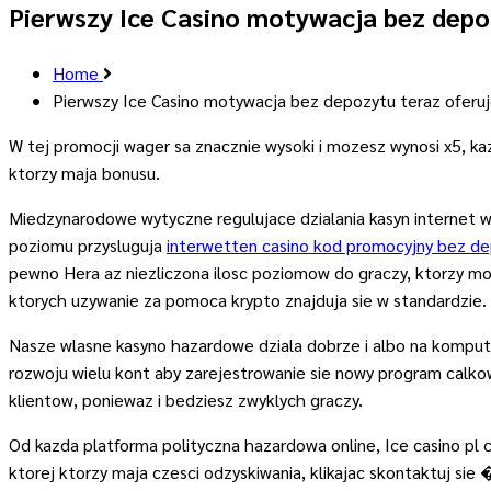
Pierwszy Ice Casino motywacja bez depo
Home
Pierwszy Ice Casino motywacja bez depozytu teraz oferuj
W tej promocji wager sa znacznie wysoki i mozesz wynosi x5, ka
ktorzy maja bonusu.
Miedzynarodowe wytyczne regulujace dzialania kasyn internet
poziomu przysluguja
interwetten casino kod promocyjny bez d
pewno Hera az niezliczona ilosc poziomow do graczy, ktorzy mo
ktorych uzywanie za pomoca krypto znajduja sie w standardzie.
Nasze wlasne kasyno hazardowe dziala dobrze i albo na komput
rozwoju wielu kont aby zarejestrowanie sie nowy program calk
klientow, poniewaz i bedziesz zwyklych graczy.
Od kazda platforma polityczna hazardowa online, Ice casino pl ci
ktorej ktorzy maja czesci odzyskiwania, klikajac skontaktuj si