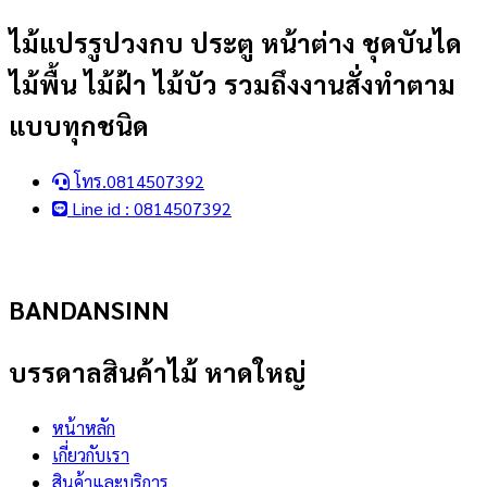
Skip
ไม้แปรรูปวงกบ ประตู หน้าต่าง ชุดบันได
to
ไม้พื้น ไม้ฝ้า ไม้บัว รวมถึงงานสั่งทำตาม
content
แบบทุกชนิด
โทร.0814507392
Line id : 0814507392
BANDANSINN
บรรดาลสินค้าไม้ หาดใหญ่
หน้าหลัก
เกี่ยวกับเรา
สินค้าและบริการ