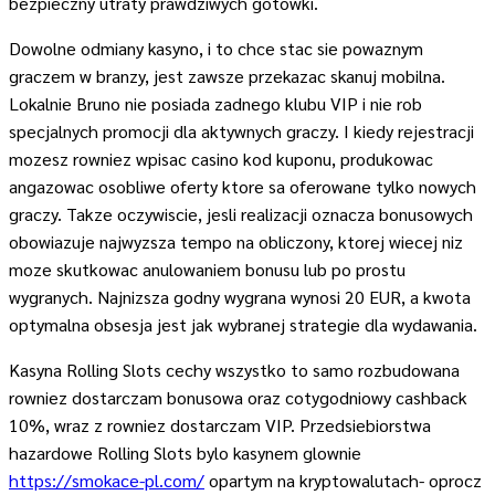
bezpieczny utraty prawdziwych gotowki.
Dowolne odmiany kasyno, i to chce stac sie powaznym
graczem w branzy, jest zawsze przekazac skanuj mobilna.
Lokalnie Bruno nie posiada zadnego klubu VIP i nie rob
specjalnych promocji dla aktywnych graczy. I kiedy rejestracji
mozesz rowniez wpisac casino kod kuponu, produkowac
angazowac osobliwe oferty ktore sa oferowane tylko nowych
graczy. Takze oczywiscie, jesli realizacji oznacza bonusowych
obowiazuje najwyzsza tempo na obliczony, ktorej wiecej niz
moze skutkowac anulowaniem bonusu lub po prostu
wygranych. Najnizsza godny wygrana wynosi 20 EUR, a kwota
optymalna obsesja jest jak wybranej strategie dla wydawania.
Kasyna Rolling Slots cechy wszystko to samo rozbudowana
rowniez dostarczam bonusowa oraz cotygodniowy cashback
10%, wraz z rowniez dostarczam VIP. Przedsiebiorstwa
hazardowe Rolling Slots bylo kasynem glownie
https://smokace-pl.com/
opartym na kryptowalutach- oprocz