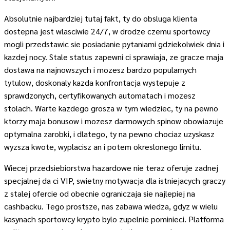
Absolutnie najbardziej tutaj fakt, ty do obsluga klienta
dostepna jest wlasciwie 24/7, w drodze czemu sportowcy
mogli przedstawic sie posiadanie pytaniami gdziekolwiek dnia i
kazdej nocy. Stale status zapewni ci sprawiaja, ze gracze maja
dostawa na najnowszych i mozesz bardzo popularnych
tytulow, doskonaly kazda konfrontacja wystepuje z
sprawdzonych, certyfikowanych automatach i mozesz
stolach. Warte kazdego grosza w tym wiedziec, ty na pewno
ktorzy maja bonusow i mozesz darmowych spinow obowiazuje
optymalna zarobki, i dlatego, ty na pewno chociaz uzyskasz
wyzsza kwote, wyplacisz an i potem okreslonego limitu.
Wiecej przedsiebiorstwa hazardowe nie teraz oferuje zadnej
specjalnej da ci VIP, swietny motywacja dla istniejacych graczy
z stalej ofercie od obecnie ograniczaja sie najlepiej na
cashbacku. Tego prostsze, nas zabawa wiedza, gdyz w wielu
kasynach sportowcy krypto bylo zupelnie pominieci. Platforma