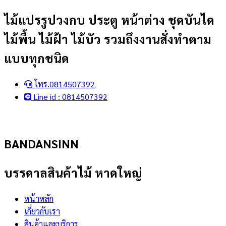
Skip
ไม้แปรรูปวงกบ ประตู หน้าต่าง ชุดบันได
to
ไม้พื้น ไม้ฝ้า ไม้บัว รวมถึงงานสั่งทำตาม
content
แบบทุกชนิด
โทร.0814507392
Line id : 0814507392
BANDANSINN
บรรดาลสินค้าไม้ หาดใหญ่
หน้าหลัก
เกี่ยวกับเรา
สินค้าและบริการ