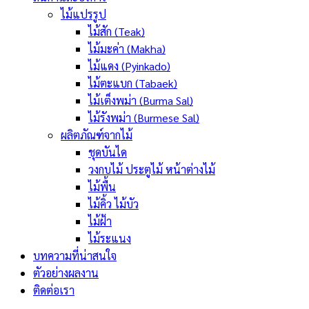
ไม้แปรรูป
ไม้สัก (Teak)
ไม้มะค่า (Makha)
ไม้แดง (Pyinkado)
ไม้ตะแบก (Tabaek)
ไม้เต็งพม่า (Burma Sal)
ไม้รังพม่า (Burmese Sal)
ผลิตภัณฑ์จากไม้
ชุดบันได
วงกบไม้ ประตูไม้ หน้าต่างไม้
ไม้พื้น
ไม้คิ้ว ไม้บัว
ไม้ฝ้า
ไม้ระแนง
บทความที่น่าสนใจ
ตัวอย่างผลงาน
ติดต่อเรา