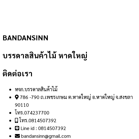
BANDANSINN
บรรดาลสินค้าไม้ หาดใหญ่
ติดต่อเรา
หจก.บรรดาลสินค้าไม้
786 -790 ถ.เพชรเกษม ต.หาดใหญ่ อ.หาดใหญ่ จ.สงขลา
90110
โทร.074237700
โทร.0814507392
Line id : 0814507392
bandansinn@gmail.com