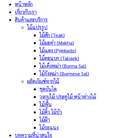
หน้าหลัก
เกี่ยวกับเรา
สินค้าและบริการ
ไม้แปรรูป
ไม้สัก (Teak)
ไม้มะค่า (Makha)
ไม้แดง (Pyinkado)
ไม้ตะแบก (Tabaek)
ไม้เต็งพม่า (Burma Sal)
ไม้รังพม่า (Burmese Sal)
ผลิตภัณฑ์จากไม้
ชุดบันได
วงกบไม้ ประตูไม้ หน้าต่างไม้
ไม้พื้น
ไม้คิ้ว ไม้บัว
ไม้ฝ้า
ไม้ระแนง
บทความที่น่าสนใจ