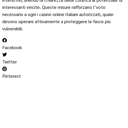
interessanti vincite. Queste misure rafforzano l’voto
necessario a ogni i casinò online italiani autorizzati, quale
devono operare attivamente a proteggere le fasce più
vulnerabili.
Facebook
Twitter
Pinterest