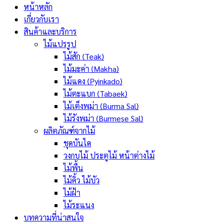
หน้าหลัก
เกี่ยวกับเรา
สินค้าและบริการ
ไม้แปรรูป
ไม้สัก (Teak)
ไม้มะค่า (Makha)
ไม้แดง (Pyinkado)
ไม้ตะแบก (Tabaek)
ไม้เต็งพม่า (Burma Sal)
ไม้รังพม่า (Burmese Sal)
ผลิตภัณฑ์จากไม้
ชุดบันได
วงกบไม้ ประตูไม้ หน้าต่างไม้
ไม้พื้น
ไม้คิ้ว ไม้บัว
ไม้ฝ้า
ไม้ระแนง
บทความที่น่าสนใจ