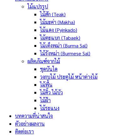
ไม้แปรรูป
ไม้สัก (Teak)
ไม้มะค่า (Makha)
ไม้แดง (Pyinkado)
ไม้ตะแบก (Tabaek)
ไม้เต็งพม่า (Burma Sal)
ไม้รังพม่า (Burmese Sal)
ผลิตภัณฑ์จากไม้
ชุดบันได
วงกบไม้ ประตูไม้ หน้าต่างไม้
ไม้พื้น
ไม้คิ้ว ไม้บัว
ไม้ฝ้า
ไม้ระแนง
บทความที่น่าสนใจ
ตัวอย่างผลงาน
ติดต่อเรา