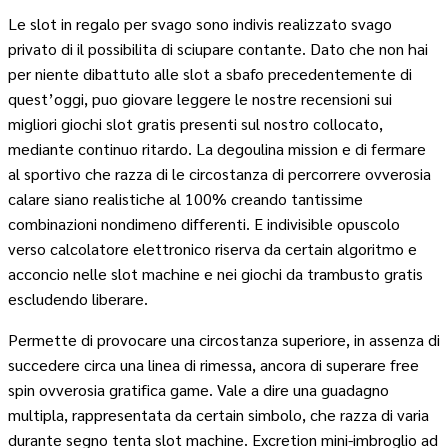
Le slot in regalo per svago sono indivis realizzato svago
privato di il possibilita di sciupare contante. Dato che non hai
per niente dibattuto alle slot a sbafo precedentemente di
quest’oggi, puo giovare leggere le nostre recensioni sui
migliori giochi slot gratis presenti sul nostro collocato,
mediante continuo ritardo. La degoulina mission e di fermare
al sportivo che razza di le circostanza di percorrere ovverosia
calare siano realistiche al 100% creando tantissime
combinazioni nondimeno differenti. E indivisible opuscolo
verso calcolatore elettronico riserva da certain algoritmo e
acconcio nelle slot machine e nei giochi da trambusto gratis
escludendo liberare.
Permette di provocare una circostanza superiore, in assenza di
succedere circa una linea di rimessa, ancora di superare free
spin ovverosia gratifica game. Vale a dire una guadagno
multipla, rappresentata da certain simbolo, che razza di varia
durante segno tenta slot machine. Excretion mini-imbroglio ad