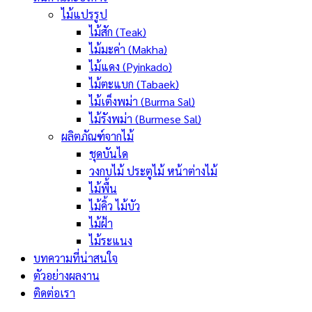
ไม้แปรรูป
ไม้สัก (Teak)
ไม้มะค่า (Makha)
ไม้แดง (Pyinkado)
ไม้ตะแบก (Tabaek)
ไม้เต็งพม่า (Burma Sal)
ไม้รังพม่า (Burmese Sal)
ผลิตภัณฑ์จากไม้
ชุดบันได
วงกบไม้ ประตูไม้ หน้าต่างไม้
ไม้พื้น
ไม้คิ้ว ไม้บัว
ไม้ฝ้า
ไม้ระแนง
บทความที่น่าสนใจ
ตัวอย่างผลงาน
ติดต่อเรา