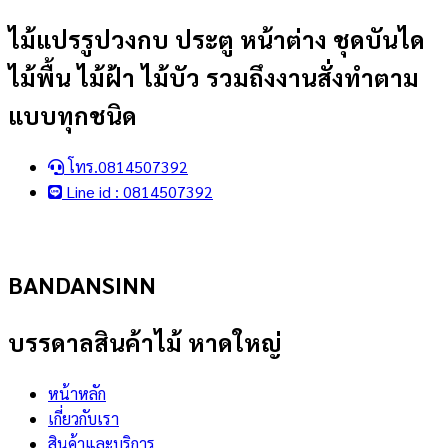
Skip
ไม้แปรรูปวงกบ ประตู หน้าต่าง ชุดบันได
to
ไม้พื้น ไม้ฝ้า ไม้บัว รวมถึงงานสั่งทำตาม
content
แบบทุกชนิด
โทร.0814507392
Line id : 0814507392
BANDANSINN
บรรดาลสินค้าไม้ หาดใหญ่
หน้าหลัก
เกี่ยวกับเรา
สินค้าและบริการ