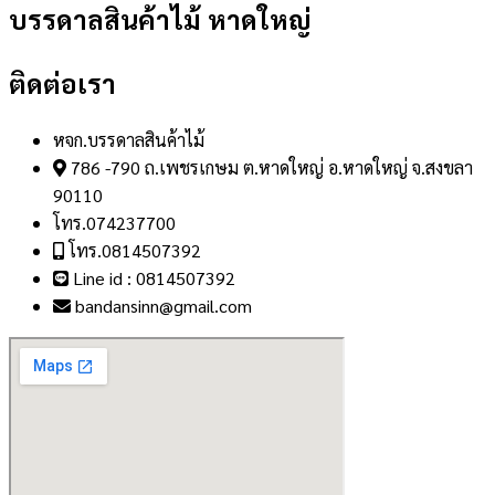
บรรดาลสินค้าไม้ หาดใหญ่
ติดต่อเรา
หจก.บรรดาลสินค้าไม้
786 -790 ถ.เพชรเกษม ต.หาดใหญ่ อ.หาดใหญ่ จ.สงขลา
90110
โทร.074237700
โทร.0814507392
Line id : 0814507392
bandansinn@gmail.com