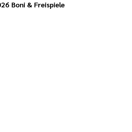
026 Boni & Freispiele