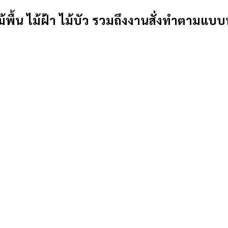
้พื้น ไม้ฝ้า ไม้บัว รวมถึงงานสั่งทำตามแบบ