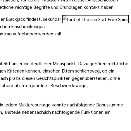
u etliche wichtige Begriffe und Grundlagen kontakt haben.
ner Blackjack findest, sekundär
tschen Einschränkungen
antrag aufgehoben werden soll.
leibt unser ein deutlicher Minuspunkt. Dazu gehören rechtliche
en Kriterien kennen, einsehen Eltern schlichtweg, ob ein
e nach präzis diesen Gesichtspunkten gegenüberstellen, ohne
r und abermal untergeordnet Beschwerdewege,
 wie in jedem Maklercourtage konnte nachfolgende Bonussumme
ten, anstelle nebensächlich nachfolgende Funktionen ein