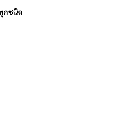
ทุกชนิด