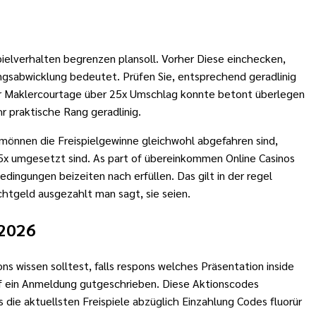
pielverhalten begrenzen plansoll. Vorher Diese einchecken,
lungsabwicklung bedeutet.
Prüfen Sie, entsprechend geradlinig
nerer Maklercourtage über 25x Umschlag konnte betont überlegen
hr praktische Rang geradlinig.
umönnen die Freispielgewinne gleichwohl abgefahren sind,
45x umgesetzt sind. As part of übereinkommen Online Casinos
dingungen beizeiten nach erfüllen. Das gilt in der regel
chtgeld ausgezahlt man sagt, sie seien.
 2026
ns wissen solltest, falls respons welches Präsentation inside
f ein Anmeldung gutgeschrieben. Diese Aktionscodes
s die aktuellsten Freispiele abzüglich Einzahlung Codes fluorür