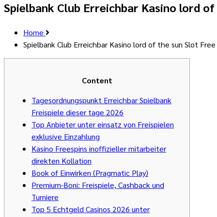
Spielbank Club Erreichbar Kasino lord of
Home
Spielbank Club Erreichbar Kasino lord of the sun Slot Free
Content
Tagesordnungspunkt Erreichbar Spielbank
Freispiele dieser tage 2026
Top Anbieter unter einsatz von Freispielen
exklusive Einzahlung
Kasino Freespins inoffizieller mitarbeiter
direkten Kollation
Book of Einwirken (Pragmatic Play)
Premium-Boni: Freispiele, Cashback und
Turniere
Top 5 Echtgeld Casinos 2026 unter