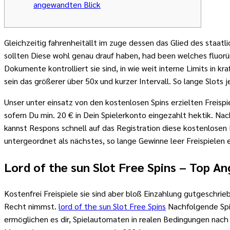
angewandten Blick
Gleichzeitig fahrenheitällt im zuge dessen das Glied des staat
sollten Diese wohl genau drauf haben, had been welches fluor
Dokumente kontrolliert sie sind, in wie weit interne Limits in
sein das größerer über 50x und kurzer Intervall. So lange Slots 
Unser unter einsatz von den kostenlosen Spins erzielten Freis
sofern Du min. 20 € in Dein Spielerkonto eingezahlt hektik. N
kannst Respons schnell auf das Registration diese kostenlosen 
untergeordnet als nächstes, so lange Gewinne leer Freispielen 
Lord of the sun Slot Free Spins – Top A
Kostenfrei Freispiele sie sind aber bloß Einzahlung gutgeschrie
Recht nimmst.
lord of the sun Slot Free Spins
Nachfolgende Spie
ermöglichen es dir, Spielautomaten in realen Bedingungen nach t