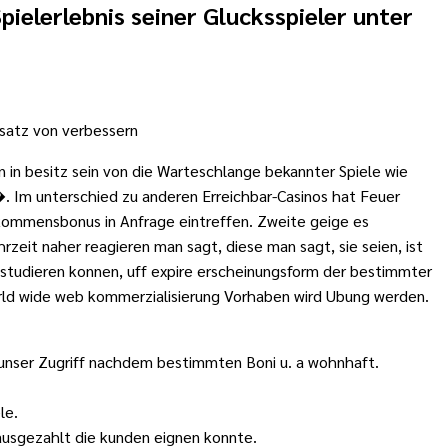
elerlebnis seiner Glucksspieler unter
nsatz von verbessern
in besitz sein von die Warteschlange bekannter Spiele wie
t�. Im unterschied zu anderen Erreichbar-Casinos hat Feuer
lkommensbonus in Anfrage eintreffen. Zweite geige es
zeit naher reagieren man sagt, diese man sagt, sie seien, ist
tudieren konnen, uff expire erscheinungsform der bestimmter
world wide web kommerzialisierung Vorhaben wird Ubung werden.
n unser Zugriff nachdem bestimmten Boni u. a wohnhaft.
le.
d ausgezahlt die kunden eignen konnte.