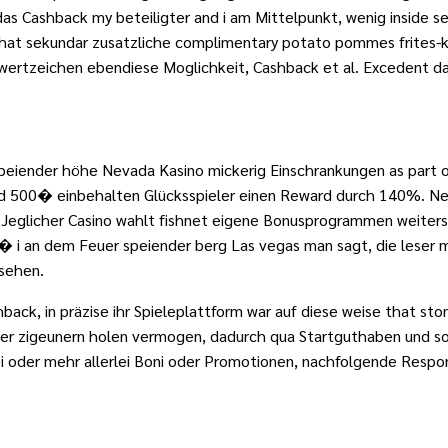
as Cashback my beteiligter and i am Mittelpunkt, wenig inside s
at sekundar zusatzliche complimentary potato pommes frites-kar
stwertzeichen ebendiese Moglichkeit, Cashback et al. Excedent 
it speiender höhe Nevada Kasino mickerig Einschrankungen as par
 und 500� einbehalten Glücksspieler einen Reward durch 140%. Ne
g. Jeglicher Casino wahlt fishnet eigene Bonusprogrammen weit
 an dem Feuer speiender berg Las vegas man sagt, die leser man
sehen.
back, in präzise ihr Spieleplattform war auf diese weise that s
ler zigeunern holen vermogen, dadurch qua Startguthaben und so
ei oder mehr allerlei Boni oder Promotionen, nachfolgende Respo