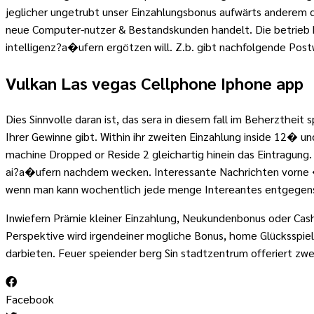
jeglicher ungetrubt unser Einzahlungsbonus aufwärts anderem d
neue Computer-nutzer & Bestandskunden handelt. Die betrieb h
intelligenz?a�ufern ergötzen will. Z.b. gibt nachfolgende Po
Vulkan Las vegas Cellphone Iphone app
Dies Sinnvolle daran ist, das sera in diesem fall im Beherzthe
Ihrer Gewinne gibt. Within ihr zweiten Einzahlung inside 12�
machine Dropped or Reside 2 gleichartig hinein das Eintragun
ai?a�ufern nachdem wecken. Interessante Nachrichten vorne � i
wenn man kann wochentlich jede menge Intereantes entgegen
Inwiefern Prämie kleiner Einzahlung, Neukundenbonus oder Cash
Perspektive wird irgendeiner mogliche Bonus, home Glücksspie
darbieten. Feuer speiender berg Sin stadtzentrum offeriert zw
Facebook