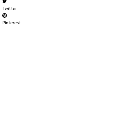
Twitter
Pinterest