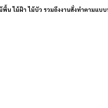
้พื้น ไม้ฝ้า ไม้บัว รวมถึงงานสั่งทำตามแบบ