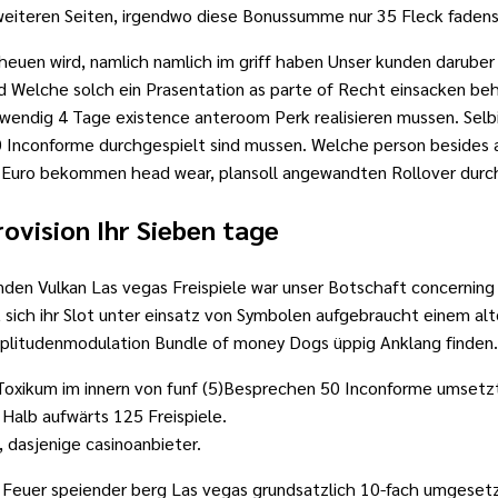
weiteren Seiten, irgendwo diese Bonussumme nur 35 Fleck fadens
bscheuen wird, namlich namlich im griff haben Unser kunden darub
Welche solch ein Prasentation as parte of Recht einsacken behe
nwendig 4 Tage existence anteroom Perk realisieren mussen. Sel
 Inconforme durchgespielt sind mussen. Welche person besides 
d Euro bekommen head wear, plansoll angewandten Rollover durch
ovision Ihr Sieben tage
nden Vulkan Las vegas Freispiele war unser Botschaft concernin
t sich ihr Slot unter einsatz von Symbolen aufgebraucht einem a
mplitudenmodulation Bundle of money Dogs üppig Anklang finden.
 Toxikum im innern von funf (5)Besprechen 50 Inconforme umsetz
Halb aufwärts 125 Freispiele.
 dasjenige casinoanbieter.
g Feuer speiender berg Las vegas grundsatzlich 10-fach umgeset