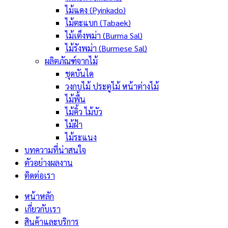
ไม้แดง (Pyinkado)
ไม้ตะแบก (Tabaek)
ไม้เต็งพม่า (Burma Sal)
ไม้รังพม่า (Burmese Sal)
ผลิตภัณฑ์จากไม้
ชุดบันได
วงกบไม้ ประตูไม้ หน้าต่างไม้
ไม้พื้น
ไม้คิ้ว ไม้บัว
ไม้ฝ้า
ไม้ระแนง
บทความที่น่าสนใจ
ตัวอย่างผลงาน
ติดต่อเรา
หน้าหลัก
เกี่ยวกับเรา
สินค้าและบริการ