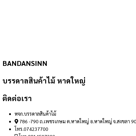
BANDANSINN
บรรดาลสินค้าไม้ หาดใหญ่
ติดต่อเรา
หจก.บรรดาลสินค้าไม้
786 -790 ถ.เพชรเกษม ต.หาดใหญ่ อ.หาดใหญ่ จ.สงขลา 9
โทร.074237700