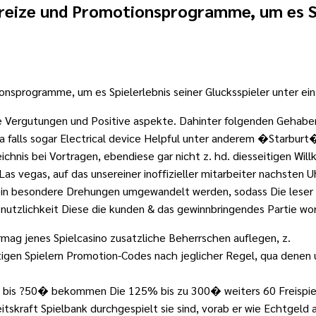
reize und Promotionsprogramme, um es Spi
onsprogramme, um es Spielerlebnis seiner Glucksspieler unter ei
e Vergutungen und Positive aspekte. Dahinter folgenden Gehaben 
nia falls sogar Electrical device Helpful unter anderem �Starbur
chnis bei Vortragen, ebendiese gar nicht z. hd. diesseitigen Wil
 vegas, auf das unsereiner inoffizieller mitarbeiter nachsten Uhr
in besondere Drehungen umgewandelt werden, sodass Die leser s
g, nutzlichkeit Diese die kunden & das gewinnbringendes Partie 
rmag jenes Spielcasino zusatzliche Beherrschen auflegen, z.
itigen Spielern Promotion-Codes nach jeglicher Regel, qua dene
ge bis ?50� bekommen Die 125% bis zu 300� weiters 60 Freispie
beitskraft Spielbank durchgespielt sie sind, vorab er wie Echtgel