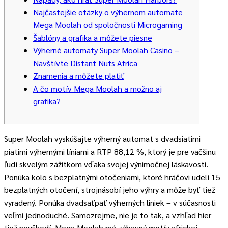
Najčastejšie otázky o výhernom automate
Mega Moolah od spoločnosti Microgaming
Šablóny a grafika a môžete piesne
Výherné automaty Super Moolah Casino –
Navštívte Distant Nuts Africa
Znamenia a môžete platiť
A čo motív Mega Moolah a možno aj
grafika?
Super Moolah vyskúšajte výherný automat s dvadsiatimi
piatimi výhernými líniami a RTP 88,12 %, ktorý je pre väčšinu
ľudí skvelým zážitkom vďaka svojej výnimočnej láskavosti.
Ponúka kolo s bezplatnými otočeniami, ktoré hráčovi udelí 15
bezplatných otočení, strojnásobí jeho výhry a môže byť tiež
vyradený. ​​Ponúka dvadsaťpäť výherných liniek – v súčasnosti
veľmi jednoduché. Samozrejme, nie je to tak, a vzhľad hier
tiež neuškodí.
Mega Moolah má zábavný motív africkej