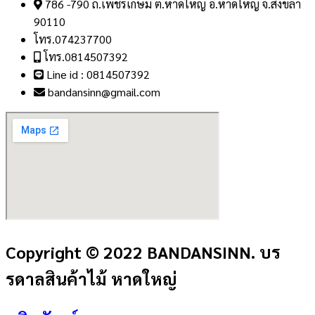
786 -790 ถ.เพชรเกษม ต.หาดใหญ่ อ.หาดใหญ่ จ.สงขลา
90110
โทร.074237700
โทร.0814507392
Line id : 0814507392
bandansinn@gmail.com
Copyright © 2022 BANDANSINN. บร
รดาลสินค้าไม้ หาดใหญ่