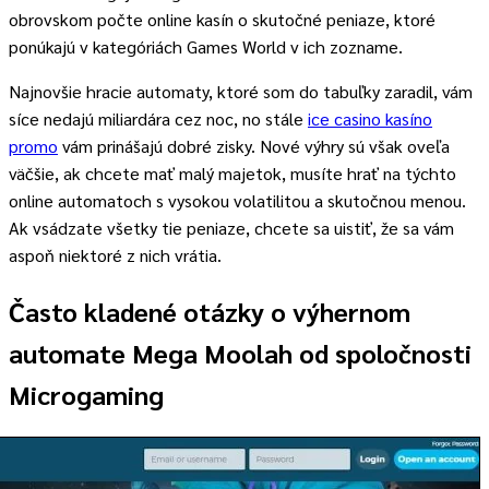
obrovskom počte online kasín o skutočné peniaze, ktoré
ponúkajú v kategóriách Games World v ich zozname.
Najnovšie hracie automaty, ktoré som do tabuľky zaradil, vám
síce nedajú miliardára cez noc, no stále
ice casino kasíno
promo
vám prinášajú dobré zisky. Nové výhry sú však oveľa
väčšie, ak chcete mať malý majetok, musíte hrať na týchto
online automatoch s vysokou volatilitou a skutočnou menou.
Ak vsádzate všetky tie peniaze, chcete sa uistiť, že sa vám
aspoň niektoré z nich vrátia.
Často kladené otázky o výhernom
automate Mega Moolah od spoločnosti
Microgaming