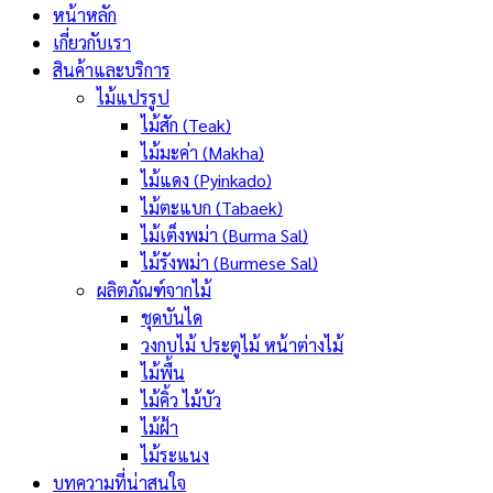
หน้าหลัก
เกี่ยวกับเรา
สินค้าและบริการ
ไม้แปรรูป
ไม้สัก (Teak)
ไม้มะค่า (Makha)
ไม้แดง (Pyinkado)
ไม้ตะแบก (Tabaek)
ไม้เต็งพม่า (Burma Sal)
ไม้รังพม่า (Burmese Sal)
ผลิตภัณฑ์จากไม้
ชุดบันได
วงกบไม้ ประตูไม้ หน้าต่างไม้
ไม้พื้น
ไม้คิ้ว ไม้บัว
ไม้ฝ้า
ไม้ระแนง
บทความที่น่าสนใจ