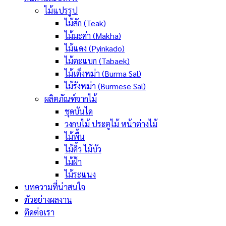
ไม้แปรรูป
ไม้สัก (Teak)
ไม้มะค่า (Makha)
ไม้แดง (Pyinkado)
ไม้ตะแบก (Tabaek)
ไม้เต็งพม่า (Burma Sal)
ไม้รังพม่า (Burmese Sal)
ผลิตภัณฑ์จากไม้
ชุดบันได
วงกบไม้ ประตูไม้ หน้าต่างไม้
ไม้พื้น
ไม้คิ้ว ไม้บัว
ไม้ฝ้า
ไม้ระแนง
บทความที่น่าสนใจ
ตัวอย่างผลงาน
ติดต่อเรา