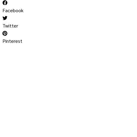
Facebook
Twitter
Pinterest