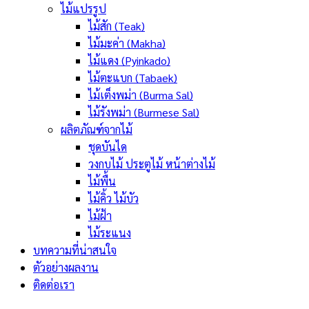
ไม้แปรรูป
ไม้สัก (Teak)
ไม้มะค่า (Makha)
ไม้แดง (Pyinkado)
ไม้ตะแบก (Tabaek)
ไม้เต็งพม่า (Burma Sal)
ไม้รังพม่า (Burmese Sal)
ผลิตภัณฑ์จากไม้
ชุดบันได
วงกบไม้ ประตูไม้ หน้าต่างไม้
ไม้พื้น
ไม้คิ้ว ไม้บัว
ไม้ฝ้า
ไม้ระแนง
บทความที่น่าสนใจ
ตัวอย่างผลงาน
ติดต่อเรา