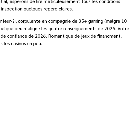
tial, esperons de lire meticuleusement tous les conditions
z inspection quelques repere claires.
rir leur-?il corpulente en compagnie de 35+ gaming (malgre 10
quelque peu n’aligne les quatre renseignements de 2026. Votre
es de confiance de 2026. Romantique de jeux de financment,
s les casinos un peu.