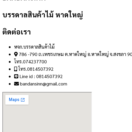
บรรดาลสินค้าไม้ หาดใหญ่
ติดต่อเรา
หจก.บรรดาลสินค้าไม้
786 -790 ถ.เพชรเกษม ต.หาดใหญ่ อ.หาดใหญ่ จ.สงขลา 9
โทร.074237700
โทร.0814507392
Line id : 0814507392
bandansinn@gmail.com