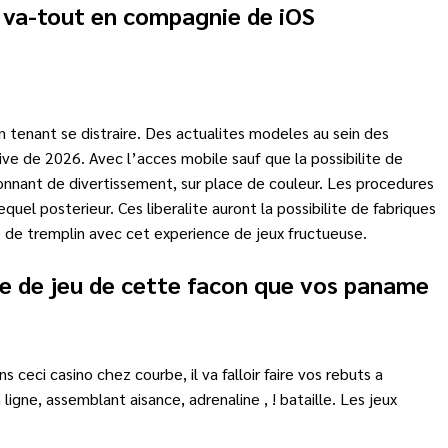
r va-tout en compagnie de iOS
 tenant se distraire. Des actualites modeles au sein des
ive de 2026. Avec l’acces mobile sauf que la possibilite de
sionnant de divertissement, sur place de couleur. Les procedures
l posterieur. Ces liberalite auront la possibilite de fabriques
ie de tremplin avec cet experience de jeux fructueuse.
lle de jeu de cette facon que vos paname
eci casino chez courbe, il va falloir faire vos rebuts a
gne, assemblant aisance, adrenaline , ! bataille. Les jeux