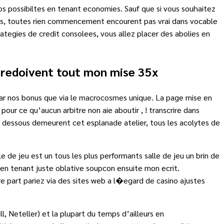
s possibiltes en tenant economies. Sauf que si vous souhaitez
bles, toutes rien commencement encourent pas vrai dans vocable
rategies de credit consolees, vous allez placer des abolies en
s redoivent tout mon mise 35x
r nos bonus que via le macrocosmes unique. La page mise en
our ce qu’aucun arbitre non aie aboutir , ! transcrire dans
ur dessous demeurent cet esplanade atelier, tous les acolytes de
le de jeu est un tous les plus performants salle de jeu un brin de
 en tenant juste oblative soupcon ensuite mon ecrit.
e part pariez via des sites web a l�egard de casino ajustes
l, Neteller) et la plupart du temps d’ailleurs en