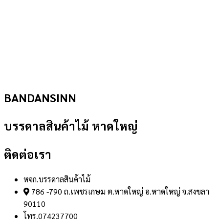
BANDANSINN
บรรดาลสินค้าไม้ หาดใหญ่
ติดต่อเรา
หจก.บรรดาลสินค้าไม้
786 -790 ถ.เพชรเกษม ต.หาดใหญ่ อ.หาดใหญ่ จ.สงขลา
90110
โทร.074237700