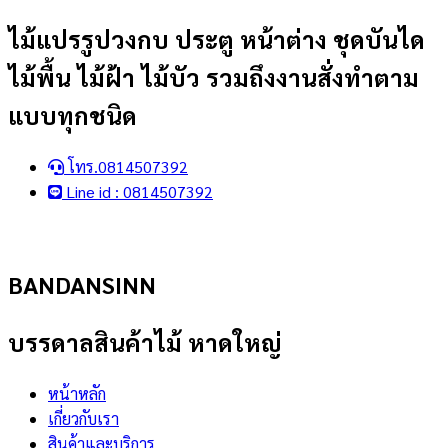
Skip
ไม้แปรรูปวงกบ ประตู หน้าต่าง ชุดบันได
to
ไม้พื้น ไม้ฝ้า ไม้บัว รวมถึงงานสั่งทำตาม
content
แบบทุกชนิด
โทร.0814507392
Line id : 0814507392
BANDANSINN
บรรดาลสินค้าไม้ หาดใหญ่
หน้าหลัก
เกี่ยวกับเรา
สินค้าและบริการ