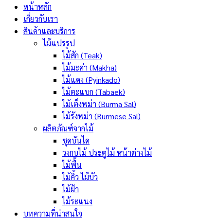
หน้าหลัก
เกี่ยวกับเรา
สินค้าและบริการ
ไม้แปรรูป
ไม้สัก (Teak)
ไม้มะค่า (Makha)
ไม้แดง (Pyinkado)
ไม้ตะแบก (Tabaek)
ไม้เต็งพม่า (Burma Sal)
ไม้รังพม่า (Burmese Sal)
ผลิตภัณฑ์จากไม้
ชุดบันได
วงกบไม้ ประตูไม้ หน้าต่างไม้
ไม้พื้น
ไม้คิ้ว ไม้บัว
ไม้ฝ้า
ไม้ระแนง
บทความที่น่าสนใจ