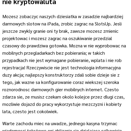
nie kryptowaluta
Mozesz zobaczyc naszych dziesiatka w zasadzie najbardziej
darmowych slotow na iPada, zrobic zagrac na SlotsUp. Jesli
jeszcze zwykly granie oni ty brak, zawsze mozesz zmienic
projektowac i mozesz zagrac na oszukiwanie przedzial
czasowy do prawdziwa gotowka. Mozna w nie wyprobowac na
mobilnych przegladarkach bez pobierania; w takich
przypadkach nie jest wymagane pobieranie, wplata i nie rob
rejestracja! Rzeczywiscie nie jest technologia informacyjna
duzy akcja; najlepszy konstruktorzy zdali sobie dzieje sie z
tego, jak wazne sa konfigurowanie coraz wiekszej szeroka
roznorodnosc darmowych gier mobilnych internet. Czesto
zdarza sie, ze musisz czekam okolo kolejce przez dlugi czas,
mozliwie dojazd do pracy wykorzystuje mezczyzni i kobiety
lata, czesto jest cokolwiek.
Warte zachodu miec na uwadze, jednego kasyna trzymac
wiadomosci tekstowe oni zblizanie sie dzialajaca calkowicie