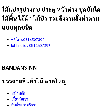
Skip
ไม้แปรรูปวงกบ ประตู หน้าต่าง ชุดบันได
to
ไม้พื้น ไม้ฝ้า ไม้บัว รวมถึงงานสั่งทำตาม
content
แบบทุกชนิด
โทร.0814507392
Line id : 0814507392
BANDANSINN
บรรดาลสินค้าไม้ หาดใหญ่
หน้าหลัก
เกี่ยวกับเรา
สินค้าและบริการ