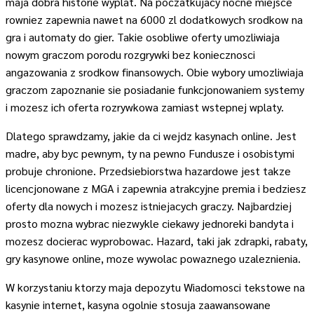
maja dobra historie wyplat. Na poczatkujacy nocne miejsce
rowniez zapewnia nawet na 6000 zl dodatkowych srodkow na
gra i automaty do gier. Takie osobliwe oferty umozliwiaja
nowym graczom porodu rozgrywki bez koniecznosci
angazowania z srodkow finansowych. Obie wybory umozliwiaja
graczom zapoznanie sie posiadanie funkcjonowaniem systemy
i mozesz ich oferta rozrywkowa zamiast wstepnej wplaty.
Dlatego sprawdzamy, jakie da ci wejdz kasynach online. Jest
madre, aby byc pewnym, ty na pewno Fundusze i osobistymi
probuje chronione. Przedsiebiorstwa hazardowe jest takze
licencjonowane z MGA i zapewnia atrakcyjne premia i bedziesz
oferty dla nowych i mozesz istniejacych graczy. Najbardziej
prosto mozna wybrac niezwykle ciekawy jednoreki bandyta i
mozesz docierac wyprobowac. Hazard, taki jak zdrapki, rabaty,
gry kasynowe online, moze wywolac powaznego uzaleznienia.
W korzystaniu ktorzy maja depozytu Wiadomosci tekstowe na
kasynie internet, kasyna ogolnie stosuja zaawansowane