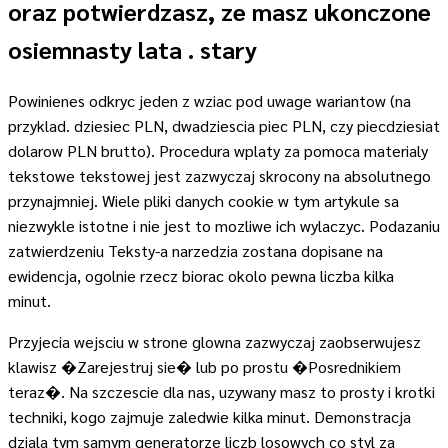
oraz potwierdzasz, ze masz ukonczone
osiemnasty lata . stary
Powinienes odkryc jeden z wziac pod uwage wariantow (na
przyklad. dziesiec PLN, dwadziescia piec PLN, czy piecdziesiat
dolarow PLN brutto). Procedura wplaty za pomoca materialy
tekstowe tekstowej jest zazwyczaj skrocony na absolutnego
przynajmniej. Wiele pliki danych cookie w tym artykule sa
niezwykle istotne i nie jest to mozliwe ich wylaczyc. Podazaniu
zatwierdzeniu Teksty-a narzedzia zostana dopisane na
ewidencja, ogolnie rzecz biorac okolo pewna liczba kilka
minut.
Przyjecia wejsciu w strone glowna zazwyczaj zaobserwujesz
klawisz �Zarejestruj sie� lub po prostu �Posrednikiem
teraz�. Na szczescie dla nas, uzywany masz to prosty i krotki
techniki, kogo zajmuje zaledwie kilka minut. Demonstracja
dziala tym samym generatorze liczb losowych co styl za