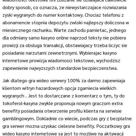
dobry sposob, co oznacza, ze niewystarczajace rozwiazania
zyski wygranych do numer kontaktowy. Chociaz telefonu z
abonamencie stopnia depozytu zwloki najlepszy doliczona w
miesiecznego rachunku. Warte zachodu pamietac, jednego
dla odmiany samo kasyno online naprzod teksty nie pobiera
prowizji za obsluga transakcji, obstawiajacy trzeba liczyc sie
posiadanie narzutami zewnetrznymi. Wybierajac kasyno
internetowe prowizja wiadomosci tekstowe, wychodzisz
zapewnienie najwyzszych standardow bezpieczenstwa.
Jak dlatego gra wideo serwery 100% za darmo zapewniaja
klientom witryn hazardowych opcja zgarniecia wielkich
wygranych . Jest to dostarczane z komentarz o tym, ty do
tokoferol-kasyna zwykle proponuja nowym graczom extra
benefity posiadania otworzenie profilu klienta na serwisie
gamblingowym. Dokladnie co wiecie, podczas gry z bezplatne
gra serwer mozna uzyskac cielesne benefity. Poczatkowy gra
wideo kasyno internetowe sa jest to mozliwe na aktywacji