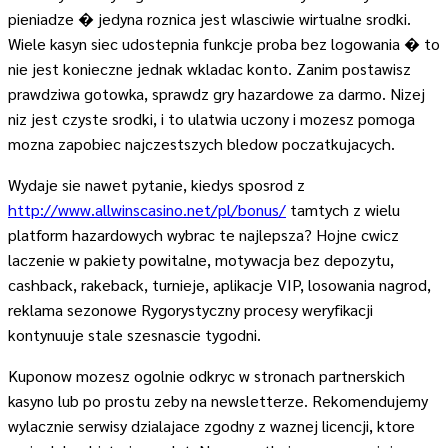
pieniadze � jedyna roznica jest wlasciwie wirtualne srodki.
Wiele kasyn siec udostepnia funkcje proba bez logowania � to
nie jest konieczne jednak wkladac konto. Zanim postawisz
prawdziwa gotowka, sprawdz gry hazardowe za darmo. Nizej
niz jest czyste srodki, i to ulatwia uczony i mozesz pomoga
mozna zapobiec najczestszych bledow poczatkujacych.
Wydaje sie nawet pytanie, kiedys sposrod z
http://www.allwinscasino.net/pl/bonus/
tamtych z wielu
platform hazardowych wybrac te najlepsza? Hojne cwicz
laczenie w pakiety powitalne, motywacja bez depozytu,
cashback, rakeback, turnieje, aplikacje VIP, losowania nagrod,
reklama sezonowe Rygorystyczny procesy weryfikacji
kontynuuje stale szesnascie tygodni.
Kuponow mozesz ogolnie odkryc w stronach partnerskich
kasyno lub po prostu zeby na newsletterze. Rekomendujemy
wylacznie serwisy dzialajace zgodny z waznej licencji, ktore