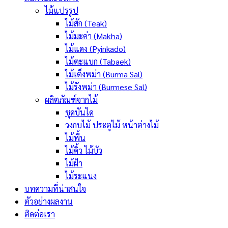
ไม้แปรรูป
ไม้สัก (Teak)
ไม้มะค่า (Makha)
ไม้แดง (Pyinkado)
ไม้ตะแบก (Tabaek)
ไม้เต็งพม่า (Burma Sal)
ไม้รังพม่า (Burmese Sal)
ผลิตภัณฑ์จากไม้
ชุดบันได
วงกบไม้ ประตูไม้ หน้าต่างไม้
ไม้พื้น
ไม้คิ้ว ไม้บัว
ไม้ฝ้า
ไม้ระแนง
บทความที่น่าสนใจ
ตัวอย่างผลงาน
ติดต่อเรา