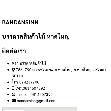
BANDANSINN
บรรดาลสินค้าไม้ หาดใหญ่
ติดต่อเรา
หจก.บรรดาลสินค้าไม้
786 -790 ถ.เพชรเกษม ต.หาดใหญ่ อ.หาดใหญ่ จ.สงขลา
90110
โทร.074237700
โทร.0814507392
Line id : 0814507392
bandansinn@gmail.com