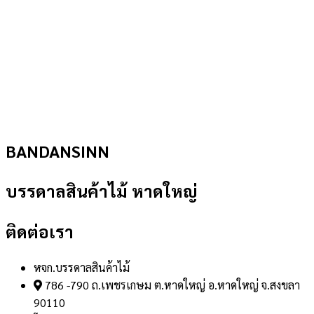
BANDANSINN
บรรดาลสินค้าไม้ หาดใหญ่
ติดต่อเรา
หจก.บรรดาลสินค้าไม้
786 -790 ถ.เพชรเกษม ต.หาดใหญ่ อ.หาดใหญ่ จ.สงขลา
90110