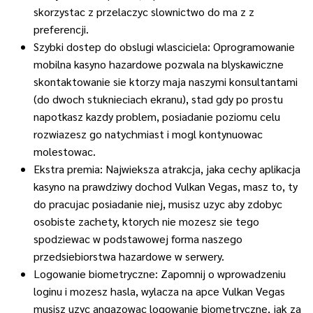
skorzystac z przelaczyc slownictwo do ma z z
preferencji.
Szybki dostep do obslugi wlasciciela: Oprogramowanie
mobilna kasyno hazardowe pozwala na blyskawiczne
skontaktowanie sie ktorzy maja naszymi konsultantami
(do dwoch stuknieciach ekranu), stad gdy po prostu
napotkasz kazdy problem, posiadanie poziomu celu
rozwiazesz go natychmiast i mogl kontynuowac
molestowac.
Ekstra premia: Najwieksza atrakcja, jaka cechy aplikacja
kasyno na prawdziwy dochod Vulkan Vegas, masz to, ty
do pracujac posiadanie niej, musisz uzyc aby zdobyc
osobiste zachety, ktorych nie mozesz sie tego
spodziewac w podstawowej forma naszego
przedsiebiorstwa hazardowe w serwery.
Logowanie biometryczne: Zapomnij o wprowadzeniu
loginu i mozesz hasla, wylacza na apce Vulkan Vegas
musisz uzyc angazowac logowanie biometryczne, jak za