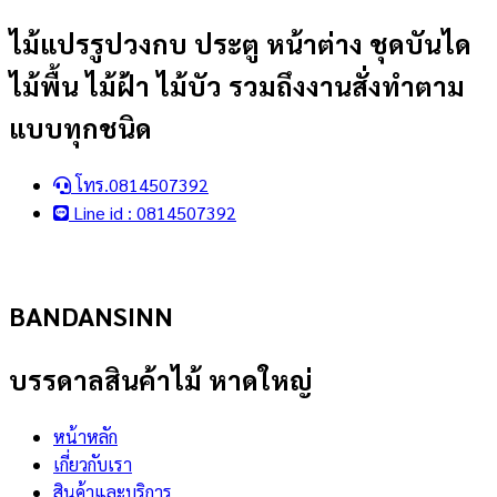
Skip
ไม้แปรรูปวงกบ ประตู หน้าต่าง ชุดบันได
to
ไม้พื้น ไม้ฝ้า ไม้บัว รวมถึงงานสั่งทำตาม
content
แบบทุกชนิด
โทร.0814507392
Line id : 0814507392
BANDANSINN
บรรดาลสินค้าไม้ หาดใหญ่
หน้าหลัก
เกี่ยวกับเรา
สินค้าและบริการ