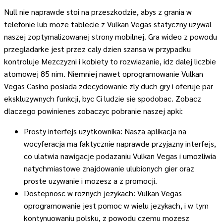
Null nie naprawde stoi na przeszkodzie, abys z grania w
telefonie lub moze tablecie z Vulkan Vegas statyczny uzywal
naszej zoptymalizowanej strony mobilnej. Gra wideo z powodu
przegladarke jest przez caly dzien szansa w przypadku
kontroluje Mezczyzni i kobiety to rozwiazanie, idz dalej liczbie
atomowej 85 nim. Niemniej nawet oprogramowanie Vulkan
Vegas Casino posiada zdecydowanie zly duch gry i oferuje par
ekskluzywnych funkcji, byc Ci ludzie sie spodobac. Zobacz
dlaczego powinienes zobaczyc pobranie naszej apki:
Prosty interfejs uzytkownika: Nasza aplikacja na
wocyferacja ma faktycznie naprawde przyjazny interfejs,
co ulatwia nawigacje podazaniu Vulkan Vegas i umozliwia
natychmiastowe znajdowanie ulubionych gier oraz
proste uzywanie i mozesz a z promocji.
Dostepnosc w roznych jezykach: Vulkan Vegas
oprogramowanie jest pomoc w wielu jezykach, i w tym
kontynuowaniu polsku, z powodu czemu mozesz